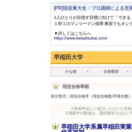
早稲田大学
かな順
合格数順
現役合格率順
表示形式：現役合格率（現役合格数/卒業生数
※取材申込にご協力いただいた学校
※掲載中の数値は、最終数値ではない
早稲田大学系属早稲田実業