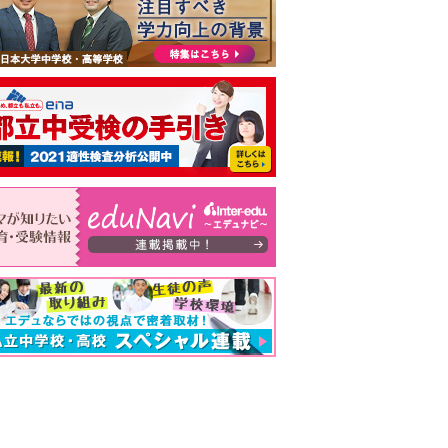
大・京大・難関大学合格者ランキング あの高校の実績は？ 掲載高校一覧を見る