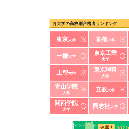
各大学の高校別合格者ランキング
東京
京都
大学
大学
東京工業
一橋
大学
大学
東京理科
上智
大学
大学
青山学院
立教
大学
大学
関西学院
同志社
大学
大学