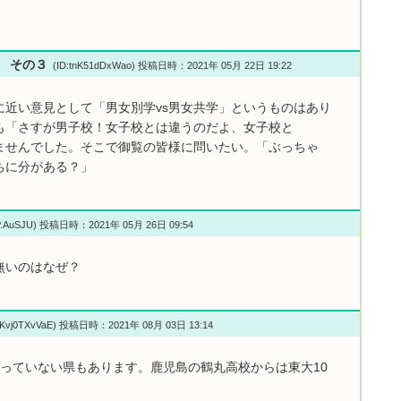
い その３
(ID:tnK51dDxWao) 投稿日時：2021年 05月 22日 19:22
に近い意見として「男女別学vs男女共学」というものはあり
も「さすが男子校！女子校とは違うのだよ、女子校と
ませんでした。そこで御覧の皆様に問いたい。「ぶっちゃ
ちに分がある？」
P.AuSJU) 投稿日時：2021年 05月 26日 09:54
無いのはなぜ？
0Kvj0TXvVaE) 投稿日時：2021年 08月 03日 13:14
っていない県もあります。鹿児島の鶴丸高校からは東大10