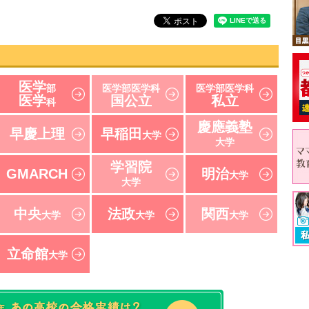
医学
部
医学部医学科
医学部医学科
医学
国公立
私立
科
慶應義塾
早慶上理
早稲田
大学
大学
学習院
GMARCH
明治
大学
大学
中央
法政
関西
大学
大学
大学
立命館
大学
速報！2021年 東