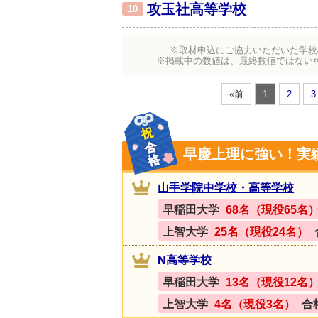
攻玉社高等学校
10
※取材申込にご協力いただいた学校
※掲載中の数値は、最終数値ではない
«前
1
2
3
早慶上理に強い！実
山手学院中学校・高等学校
早稲田大学
68名（現役65名
上智大学
25名（現役24名）
N高等学校
早稲田大学
13名（現役12名
上智大学
4名（現役3名）
合