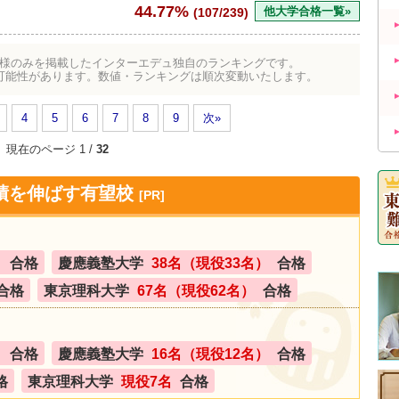
44.77%
他大学合格一覧»
(107/239)
様のみを掲載したインターエデュ独自のランキングです。
可能性があります。数値・ランキングは順次変動いたします。
4
5
6
7
8
9
次»
現在のページ 1 /
32
績を伸ばす有望校
[PR]
）
合格
慶應義塾大学
38名（現役33名）
合格
合格
東京理科大学
67名（現役62名）
合格
）
合格
慶應義塾大学
16名（現役12名）
合格
格
東京理科大学
現役7名
合格