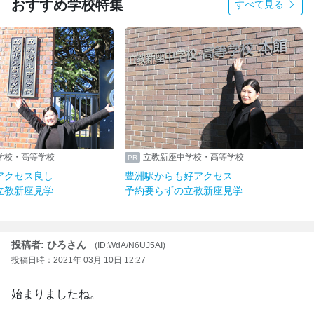
おすすめ学校特集
すべて見る
学校・高等学校
立教新座中学校・高等学校
アクセス良し
豊洲駅からも好アクセス
立教新座見学
予約要らずの立教新座見学
投稿者: ひろさん
(ID:WdA/N6UJ5AI)
投稿日時：2021年 03月 10日 12:27
始まりましたね。