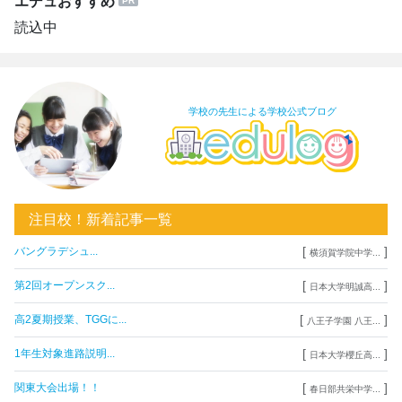
エデュおすすめ
読込中
学校の先生による学校公式ブログ
注目校！新着記事一覧
[
]
バングラデシュ...
横須賀学院中学...
[
]
第2回オープンスク...
日本大学明誠高...
[
]
高2夏期授業、TGGに...
八王子学園 八王...
[
]
1年生対象進路説明...
日本大学櫻丘高...
[
]
関東大会出場！！
春日部共栄中学...