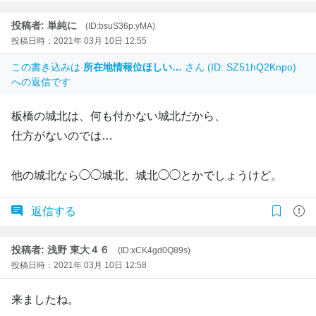
投稿者: 単純に
(ID:bsuS36p.yMA)
投稿日時：2021年 03月 10日 12:55
この書き込みは
所在地情報位ほしい…
さん (ID: SZ51hQ2Knpo)
への返信です
板橋の城北は、何も付かない城北だから、
仕方がないのでは…
他の城北なら◯◯城北、城北◯◯とかでしょうけど。
返信する
投稿者: 浅野 東大４６
(ID:xCK4gd0Q89s)
投稿日時：2021年 03月 10日 12:58
来ましたね。