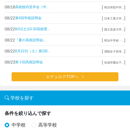
08/18
[
]
高校校内見学会（中...
明治学院中学...
08/22
[
]
第4回学校説明会
日本工業大学...
08/22
[
]
8/22(土)10:30高校普...
国立音楽大学...
08/22
[
]
『夏の高校説明会』
明法中学校・...
08/22
[
]
8月22日（土）第2回...
潤徳女子高等...
08/23
[
]
第３回高校説明会
佼成学園女子...
エデュログTOPへ
学校を探す
条件を絞り込んで探す
中学校
高等学校