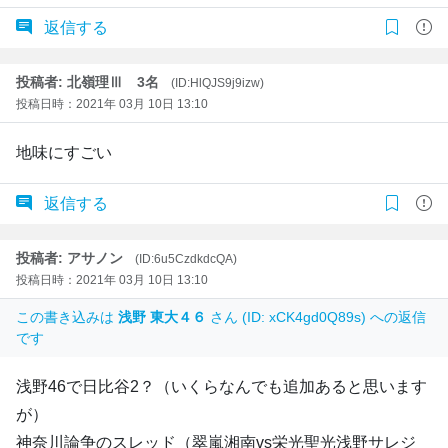
返信する
投稿者: 北嶺理Ⅲ 3名
(ID:HlQJS9j9izw)
投稿日時：2021年 03月 10日 13:10
地味にすごい
返信する
投稿者: アサノン
(ID:6u5CzdkdcQA)
投稿日時：2021年 03月 10日 13:10
この書き込みは
浅野 東大４６
さん (ID: xCK4gd0Q89s) への返信
です
浅野46で日比谷2？（いくらなんでも追加あると思います
が）
神奈川論争のスレッド（翠嵐湘南vs栄光聖光浅野サレジ