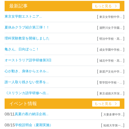
最新記事
もっと見る
[
]
東京女学館エストニア...
東京女学館中学...
[
]
夏休みクラブ紹介第三弾！！
瀧野川女子学園...
[
]
理科実験教室を開催しました
明法中学校・高...
[
]
亀さん、日向ぼっこ！
成女学園中学校...
[
]
オーストラリア語学研修第3日
城北中学校・高...
[
]
心が動き、身体からエネル...
新渡戸文化中学...
[
]
誰一人取り残さない世界を...
聖学院中学校・...
[
]
《スリランカ語学研修へ出...
東京成徳大学深...
イベント情報
もっと見る
08/11
[
]
真夏の夜の納涼企画...
大妻多摩中学...
08/15
[
]
学校説明会（夏期実施）
拓殖大学第一...