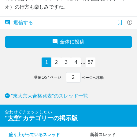
オ）の行方も楽しみですね。
返信する
全体に投稿
1
2
3
4
…
57
現在
1
/
57
ページ
ページへ移動
"東大京大合格発表"のスレッド一覧
合わせてチェックしたい
"
大学
"カテゴリーの掲示版
盛り上がっているスレッド
新着スレッド