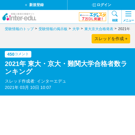
新規登録
ログイン
検索
メニュー
受験情報のトップ
受験情報の掲示板
大学
東大京大合格発表
2021年
スレッドを作成 +
450
コメント
2021年 東大・京大・難関大学合格者数ラ
ンキング
スレッド作成者: インターエデュ
2021年 03月 10日 10:07