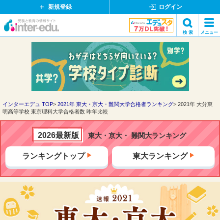
新規登録
ログイン
イ
検 索
メニュー
ン
閉
検索
タ
じ
ー
る
エ
デ
ュ・
ド
インターエデュ TOP
2021年 東大・京大・難関大学合格者ランキング
2021年 大分東
明高等学校 東京理科大学合格者数 昨年比較
ッ
ト
コ
2026最新版
東大・京大・ 難関大ランキング
ム
ランキングトップ
東大ランキング