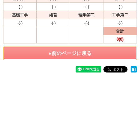
-(-)
-(-)
-(-)
-(-)
基礎工学
経営
理学第二
工学第二
-(-)
-(-)
-(-)
-(-)
合計
8(8)
«前のページに戻る