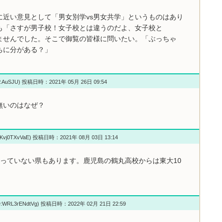
に近い意見として「男女別学vs男女共学」というものはあり
も「さすが男子校！女子校とは違うのだよ、女子校と
ませんでした。そこで御覧の皆様に問いたい。「ぶっちゃ
ちに分がある？」
P.AuSJU) 投稿日時：2021年 05月 26日 09:54
無いのはなぜ？
0Kvj0TXvVaE) 投稿日時：2021年 08月 03日 13:14
っていない県もあります。鹿児島の鶴丸高校からは東大10
D:WRL3rENdtVg) 投稿日時：2022年 02月 21日 22:59