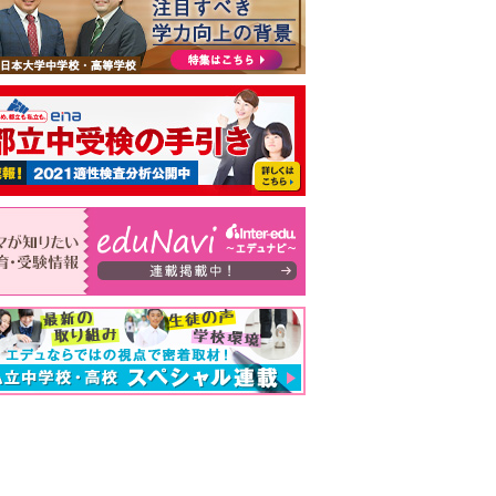
大・京大・難関大学合格者ランキング あの高校の実績は？ 掲載高校一覧を見る