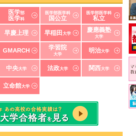
医学
部
医学部医学科
医学部医学科
医学
国公立
私立
科
慶應義塾
早慶上理
早稲田
大学
大学
学習院
GMARCH
明治
大学
大学
中央
法政
関西
大学
大学
大学
立命館
大学
速報！2021年 東