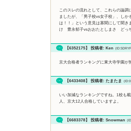
このスレの流れとして、これらの論調
ましたが、「男子校vs女子校」、しか
は！！」という意見は寡聞にして聞き
け 豊永郁子vsおおたとしまさ どっ
【6352175】 投稿者: Ken
(ID:SDRY
京大合格者ランキングに東大寺学園が
【6433408】 投稿者: たまたま
(ID:
いい加減なランキングですね。1校も載
人、京大12人合格していますよ。
【6683378】 投稿者: Snowman
(I