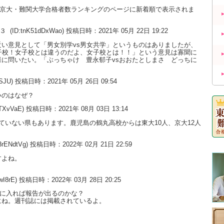
大・京大・難関大学合格者数ランキングのページに新着順で表示されま
の３
(ID:tnK51dDxWao) 投稿日時：2021年 05月 22日 19:22
い意見として「男女別学vs男女共学」というものはありましたが、
子校！女子校とは違うのだよ、女子校とは！！」という意見は寡聞に
に問いたい。「ぶっちゃけ 豊永郁子vsおおたとしまさ どっちに
uSJU) 投稿日時：2021年 05月 26日 09:54
いのはなぜ？
0TXvVaE) 投稿日時：2021年 08月 03日 13:14
ていない県もあります。鹿児島の鶴丸高校からは東大10人、京大12人
3rENdtVg) 投稿日時：2022年 02月 21日 22:59
すよね。
wI8rE) 投稿日時：2022年 03月 28日 20:25
月に入れば報告が出るのかな？
にね。週刊誌には掲載されているよ。