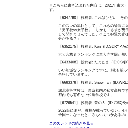
※こちらに書き込まれた内容は、2021年東
す。
【6347790】 投稿者: これはひどい そ
このスレの流れとして、これらの論調に近
「男子校vs女子校」、しかも「さすが男
して聞きませんでした。そこで御覧の皆様
分がある？」
【6352175】 投稿者: Ken
(ID:SDRYP.A
京大合格者ランキングに東大寺学園が無
【6433408】 投稿者: たまたま
(ID:0Kvj
いい加減なランキングですね。1校も載っ
合格していますよ。
【6683378】 投稿者: Snowman
(ID:WRL
城北高等学校は、東京都内の私立高校で
都内でも有名な上位進学校です。
【6726541】 投稿者: 昔の人
(ID:706QSy
2022版にまだ、母校が載っていない。4
全国一になったところもいくつかあるの
このスレッドの続きを見る