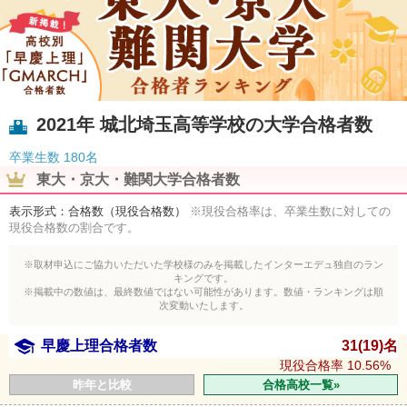
2021年 城北埼玉高等学校の大学合格者数
卒業生数
180名
東大・京大・難関大学合格者数
表示形式：合格数（現役合格数）
※現役合格率は、卒業生数に対しての
現役合格数の割合です。
※取材申込にご協力いただいた学校様のみを掲載したインターエデュ独自のラン
キングです。
※掲載中の数値は、最終数値ではない可能性があります。数値・ランキングは順
次変動いたします。
早慶上理合格者数
31(19)名
現役合格率
10.56%
昨年と比較
合格高校一覧»