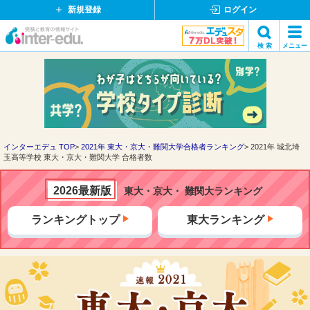
新規登録
ログイン
イ
検 索
メニュー
ン
閉
検索
タ
じ
ー
る
エ
デ
ュ・
ド
インターエデュ TOP
2021年 東大・京大・難関大学合格者ランキング
2021年 城北埼
玉高等学校 東大・京大・難関大学 合格者数
ッ
ト
コ
2026最新版
東大・京大・ 難関大ランキング
ム
ランキングトップ
東大ランキング