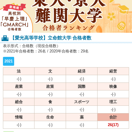
【愛光高等学校】立命館大学 合格者数
表示形式：合格数（現役合格数）
※2021年合格者数：26名 / 2020年合格者数：29名
2021
法
文
経済
経営
-(-)
-(-)
-(-)
-(-)
産業
政策
国際
映像
-(-)
-(-)
-(-)
-(-)
総合
食
スポーツ
理工
-(-)
-(-)
-(-)
-(-)
情報
生命
薬
合計
-(-)
-(-)
-(-)
26(17)