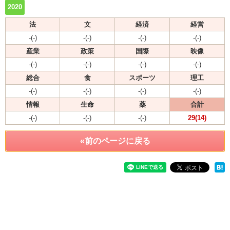
2020
法
文
経済
経営
-(-)
-(-)
-(-)
-(-)
産業
政策
国際
映像
-(-)
-(-)
-(-)
-(-)
総合
食
スポーツ
理工
-(-)
-(-)
-(-)
-(-)
情報
生命
薬
合計
-(-)
-(-)
-(-)
29(14)
«前のページに戻る