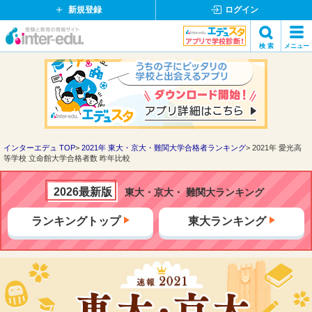
新規登録
ログイン
イ
検 索
メニュー
ン
閉
検索
タ
じ
ー
る
エ
デ
ュ・
ド
インターエデュ TOP
2021年 東大・京大・難関大学合格者ランキング
2021年 愛光高
等学校 立命館大学合格者数 昨年比較
ッ
ト
コ
2026最新版
東大・京大・ 難関大ランキング
ム
ランキングトップ
東大ランキング