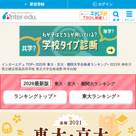
新規登録
ログイン
イ
検 索
メニュー
ン
閉
検索
タ
じ
ー
る
エ
デ
ュ・
ド
インターエデュ TOP
2021年 東大・京大・難関大学合格者ランキング
2021年 神奈川
県立横浜翠嵐高等学校 東京大学合格者数 昨年比較
ッ
ト
コ
2026最新版
東大・京大・ 難関大ランキング
ム
ランキングトップ
東大ランキング