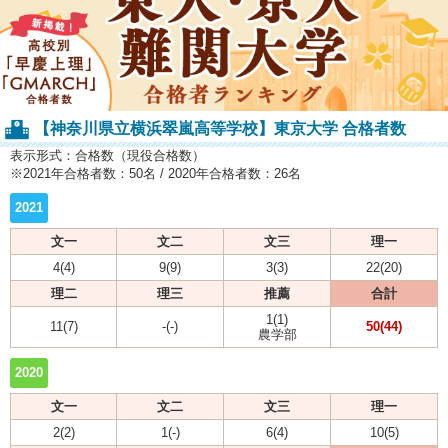
【神奈川県立横浜翠嵐高等学校】東京大学 合格者数
表示形式：合格数（現役合格数）
※2021年合格者数：50名 / 2020年合格者数：26名
2021
文一
文二
文三
理一
4(4)
9(9)
3(3)
22(20)
理二
理三
推薦
合計
1(1)
11(7)
-(-)
50(44)
農学部
2020
文一
文二
文三
理一
2(2)
1(-)
6(4)
10(5)