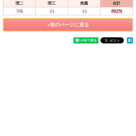
理二
理三
推薦
合計
7(4)
-(-)
-(-)
26(15)
«前のページに戻る