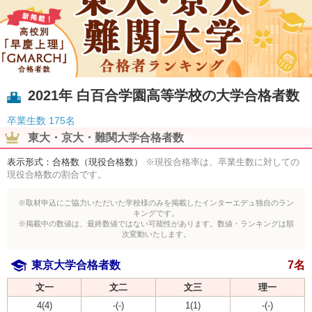
2021年 白百合学園高等学校の大学合格者数
卒業生数
175名
東大・京大・難関大学合格者数
表示形式：合格数（現役合格数）
※現役合格率は、卒業生数に対しての
現役合格数の割合です。
※取材申込にご協力いただいた学校様のみを掲載したインターエデュ独自のラン
キングです。
※掲載中の数値は、最終数値ではない可能性があります。数値・ランキングは順
次変動いたします。
東京大学合格者数
7名
文一
文二
文三
理一
4(4)
-(-)
1(1)
-(-)