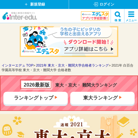
新規登録
ログイン
イ
検 索
メニュー
ン
閉
検索
タ
じ
ー
る
エ
デ
ュ・
ド
インターエデュ TOP
2021年 東大・京大・難関大学合格者ランキング
2021年 白百合
学園高等学校 東大・京大・難関大学 合格者数
ッ
ト
コ
2026最新版
東大・京大・ 難関大ランキング
ム
ランキングトップ
東大ランキング