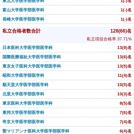
東北大学医学部医学科
1
(-)
名
富山大学医学部医学科
1
(-)
名
長崎大学医学部医学科
1
(-)
名
私立合格者数合計
128
(66)
名
私立現役合格率
37.71%
日本医科大学医学部医学科
13
(9)
名
国際医療福祉大学医学部医学科
13
(6)
名
東京女子医科大学医学部医学科
13
(5)
名
昭和大学医学部医学科
11
(4)
名
順天堂大学医学部医学科
10
(5)
名
北里大学医学部医学科
10
(3)
名
東京医科大学医学部医学科
8
(5)
名
東邦大学医学部医学科
7
(6)
名
帝京大学医学部医学科
7
(4)
名
聖マリアンナ医科大学医学部医学科
6
(4)
名