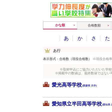
かな順
合格数順
あ
か
さ
た
あ行
表示形式：合格数（現役合格数）
※現役合格
※取材申込にご協力いただいた学校
※掲載中の数値は、最終数値ではない
愛光高等学校
(愛媛県 共学)
愛知県立半田高等学校
(愛知県 