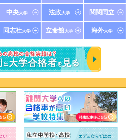
中央
法政
関関同立
大学
大学
同志社
立命館
海外
大学
大学
大学
速報！2023年 東