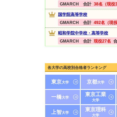
GMARCH 合計
38名（現役
国学院高等学校
GMARCH 合計
492名（現役
昭和学院中学校・高等学校
GMARCH 合計
現役27名
各大学の高校別合格者ランキング
東京
京都
大学
大学
東京工業
一橋
大学
大学
東京理科
上智
大学
大学