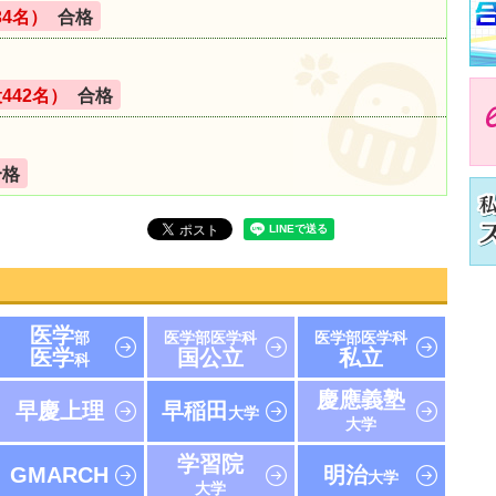
34名）
合格
442名）
合格
合格
医学
部
医学部医学科
医学部医学科
医学
国公立
私立
科
慶應義塾
早慶上理
早稲田
大学
大学
学習院
GMARCH
明治
大学
大学