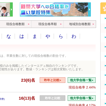
現役合格数順
現役合格率順
地域別合格数順
な
は
ま
や
ら
わ
率は、卒業生数に対しての現役合格数の割合です。
様のみを掲載したインターエデュ独自のランキングです。
可能性があります。数値・ランキングは順次変動いたします。
23(6)名
昨年と比較»
他大学合格一覧»
現役合格率
2.44%
16(13)名
昨年と比較
他大学合格一覧»
共学)
現役合格率
4.17%