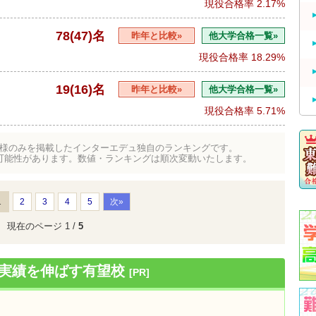
現役合格率
2.17%
78(47)名
昨年と比較»
他大学合格一覧»
現役合格率
18.29%
19(16)名
昨年と比較»
他大学合格一覧»
現役合格率
5.71%
様のみを掲載したインターエデュ独自のランキングです。
可能性があります。数値・ランキングは順次変動いたします。
1
2
3
4
5
次»
現在のページ 1 /
5
！実績を伸ばす有望校
[PR]