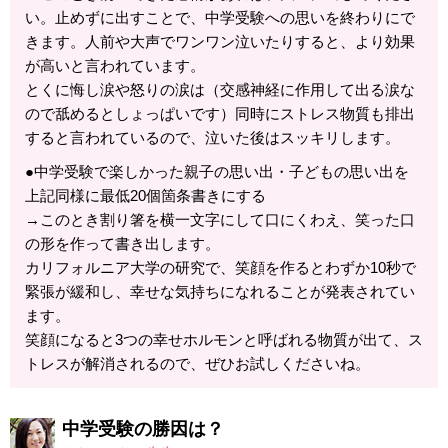
い。止めずに出すことで、中学受験への思いを終わりにで
きます。人前や大声でワンワン泣いたりすると、より効果
が高いと言われています。
とくに悔し涙や怒りの涙は（交感神経に作用して出る涙な
ので舐めるとしょっぱいです）同時にストレス物質も排出
すると言われているので、泣いた後はスッキリします。
●中学受験で楽しかった親子の思い出・子どもの思い出を
上記同様に最低20個箇条書きにする
→このとき割り箸を横一文字にして口にくわえ、笑った口
の形を作って書き出します。
カリフォルニア大学の研究で、笑顔を作るとわずか10秒で
緊張が緩和し、幸せな気持ちになれることが発表されてい
ます。
笑顔になると3つの幸せホルモンと呼ばれる物質が出て、ス
トレスが解消されるので、ぜひお試しくださいね。
中学受験の勝因は？