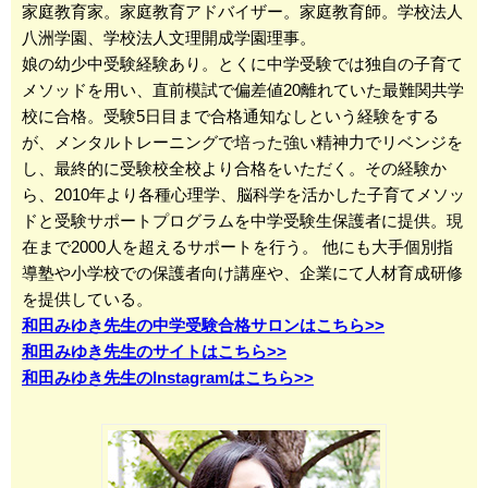
家庭教育家。家庭教育アドバイザー。家庭教育師。学校法人
八洲学園、学校法人文理開成学園理事。
娘の幼少中受験経験あり。とくに中学受験では独自の子育て
メソッドを用い、直前模試で偏差値20離れていた最難関共学
校に合格。受験5日目まで合格通知なしという経験をする
が、メンタルトレーニングで培った強い精神力でリベンジを
し、最終的に受験校全校より合格をいただく。その経験か
ら、2010年より各種心理学、脳科学を活かした子育てメソッ
ドと受験サポートプログラムを中学受験生保護者に提供。現
在まで2000人を超えるサポートを行う。 他にも大手個別指
導塾や小学校での保護者向け講座や、企業にて人材育成研修
を提供している。
和田みゆき先生の中学受験合格サロンはこちら>>
和田みゆき先生のサイトはこちら>>
和田みゆき先生のInstagramはこちら>>