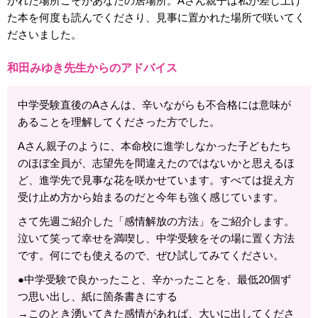
かれた場所こそがあなたの居場所。Aさん親子は私が差し上げ
た本を何度も読んでくださり、見事に置かれた場所で咲いてく
ださいました。
和田みゆき先生からのアドバイス
中学受験直後のAさんは、辛いながらも不合格には意味が
あることを理解してくださった方でした。
Aさん親子のように、本命校に進学しなかった子どもたち
のほぼ全員が、志望先を間違えたのではないかと思えるほ
ど、進学先で見事な花を咲かせています。すべては捉え方
受け止め方から始まるのだと今年も強く感じています。
さて先週ご紹介した「感情解放の方法」をご紹介します。
泣いて笑って幸せを満喫し、中学受験をその場に置く方法
です。何にでも使えるので、ぜひ試してみてください。
●中学受験で良かったこと、辛かったことを、最低20個ず
つ思い出し、紙に箇条書きにする
→このとき湧いてきた感情があれば、大いに出してくださ