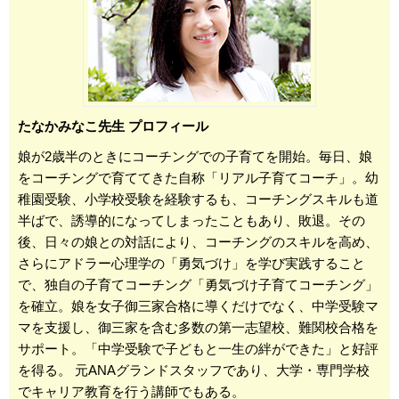
たなかみなこ先生 プロフィール
娘が2歳半のときにコーチングでの子育てを開始。毎日、娘
をコーチングで育ててきた自称「リアル子育てコーチ」。幼
稚園受験、小学校受験を経験するも、コーチングスキルも道
半ばで、誘導的になってしまったこともあり、敗退。その
後、日々の娘との対話により、コーチングのスキルを高め、
さらにアドラー心理学の「勇気づけ」を学び実践すること
で、独自の子育てコーチング「勇気づけ子育てコーチング」
を確立。娘を女子御三家合格に導くだけでなく、中学受験マ
マを支援し、御三家を含む多数の第一志望校、難関校合格を
サポート。「中学受験で子どもと一生の絆ができた」と好評
を得る。 元ANAグランドスタッフであり、大学・専門学校
でキャリア教育を行う講師でもある。