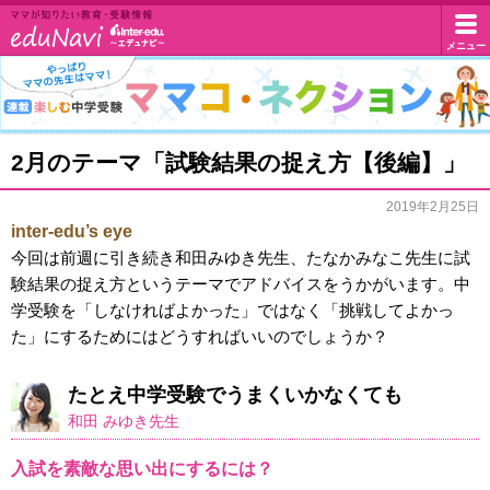
イ
メニュー
マ
マ
ン
が
知
タ
マ
2月のテーマ「試験結果の捉え方【後編】」
り
マ
た
ー
い
2019年2月25日
コ・
教
inter-edu’s eye
エ
ネ
育・
今回は前週に引き続き和田みゆき先生、たなかみなこ先生に試
受
ク
験結果の捉え方というテーマでアドバイスをうかがいます。中
デ
験
学受験を「しなければよかった」ではなく「挑戦してよかっ
シ
情
ュ・
た」にするためにはどうすればいいのでしょうか？
報
ョ
ド
ン
たとえ中学受験でうまくいかなくても
和田 みゆき先生
ッ
入試を素敵な思い出にするには？
ト