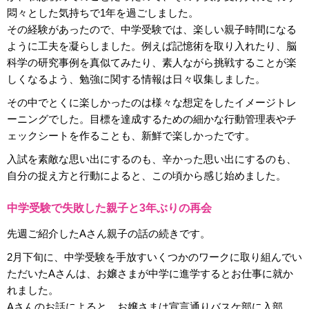
悶々とした気持ちで1年を過ごしました。
その経験があったので、中学受験では、楽しい親子時間になる
ように工夫を凝らしました。例えば記憶術を取り入れたり、脳
科学の研究事例を真似てみたり、素人ながら挑戦することが楽
しくなるよう、勉強に関する情報は日々収集しました。
その中でとくに楽しかったのは様々な想定をしたイメージトレ
ーニングでした。目標を達成するための細かな行動管理表やチ
ェックシートを作ることも、新鮮で楽しかったです。
入試を素敵な思い出にするのも、辛かった思い出にするのも、
自分の捉え方と行動によると、この頃から感じ始めました。
中学受験で失敗した親子と3年ぶりの再会
先週ご紹介したAさん親子の話の続きです。
2月下旬に、中学受験を手放すいくつかのワークに取り組んでい
ただいたAさんは、お嬢さまが中学に進学するとお仕事に就か
れました。
Aさんのお話によると、お嬢さまは宣言通りバスケ部に入部