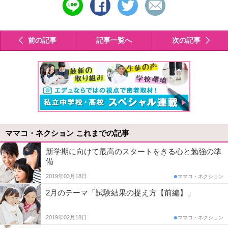
シ
ツ
メ
で
ェ
イ
ー
送
ア
ー
ル
る
す
ト
で
前の記事
記事一覧へ
次の記事
る
す
送
る
る
ママコ・ネクション これまでの記事
新学期に向けて最高のスタートをきる心と勉強の準
備
2019年03月18日
ママコ・ネクション
2月のテーマ「試験結果の捉え方【前編】」
2019年02月18日
ママコ・ネクション