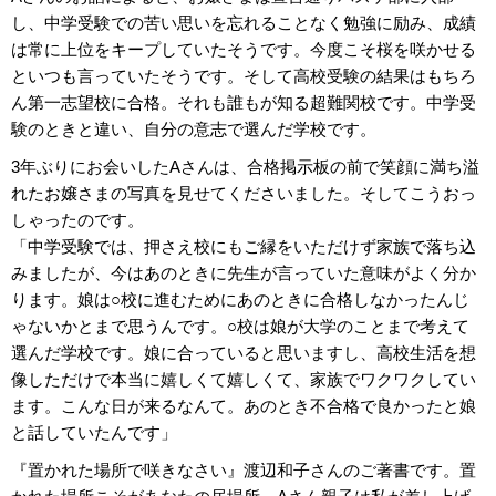
し、中学受験での苦い思いを忘れることなく勉強に励み、成績
は常に上位をキープしていたそうです。今度こそ桜を咲かせる
といつも言っていたそうです。そして高校受験の結果はもちろ
ん第一志望校に合格。それも誰もが知る超難関校です。中学受
験のときと違い、自分の意志で選んだ学校です。
3年ぶりにお会いしたAさんは、合格掲示板の前で笑顔に満ち溢
れたお嬢さまの写真を見せてくださいました。そしてこうおっ
しゃったのです。
「中学受験では、押さえ校にもご縁をいただけず家族で落ち込
みましたが、今はあのときに先生が言っていた意味がよく分か
ります。娘は○校に進むためにあのときに合格しなかったんじ
ゃないかとまで思うんです。○校は娘が大学のことまで考えて
選んだ学校です。娘に合っていると思いますし、高校生活を想
像しただけで本当に嬉しくて嬉しくて、家族でワクワクしてい
ます。こんな日が来るなんて。あのとき不合格で良かったと娘
と話していたんです」
『置かれた場所で咲きなさい』渡辺和子さんのご著書です。置