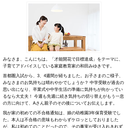
コ
ム
エ
デ
みなさま、こんにちは。「才能開花で目標達成」をテーマに、
ュ
子育てアドバイスしている家庭教育家の和田みゆきです。
ナ
首都圏入試から、3、4週間が経ちました。お子さまのご様子、
みなさまのお気持ちは晴れやかでしょうか？ 中学受験が過去の
ビ
思い出になり、卒業式や中学生活の準備に気持ちが向かってい
るなら大丈夫！ 今週も先週に続き気持ちの切り替えがもう一息
の方に向けて、Aさん親子のその後についてお伝えします。
我が家の初めての不合格通知は、娘の幼稚園3年保育受験でし
た。本人は不合格の意味もわからずケロッとしておりました
が、私は初めてのことだったので、その事実が受け入れきれず