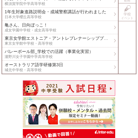
動画
横須賀学院中学高等学校
1年生対象進路説明会・成城警察講話が行われました
学校
介
日本大学櫻丘高等学校
イベント
亀さん、日向ぼっこ！
成女学園中学校・成女高等学校
東京女学館エストニア・アントレプレナーシッププログラム４日目
東京女学館中学校・高等学校
バレーボール部_学校での活躍（事業化実習）
報
瀧野川女子学園中学高等学校
オーストラリア語学研修第3日
ビ
城北中学校・高等学校