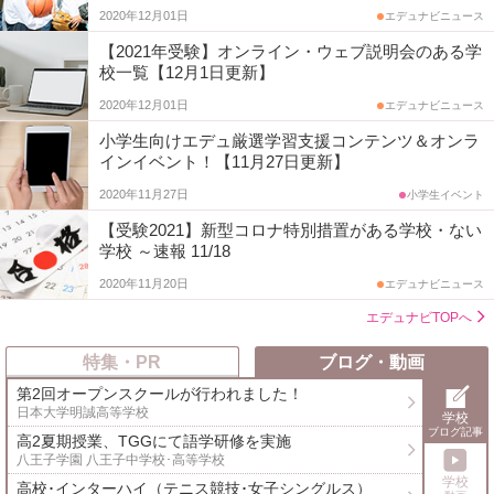
2020年12月01日
エデュナビニュース
【2021年受験】オンライン・ウェブ説明会のある学
校一覧【12月1日更新】
2020年12月01日
エデュナビニュース
小学生向けエデュ厳選学習支援コンテンツ＆オンラ
インイベント！【11月27日更新】
2020年11月27日
小学生イベント
【受験2021】新型コロナ特別措置がある学校・ない
学校 ～速報 11/18
2020年11月20日
エデュナビニュース
エデュナビTOPへ
特集・PR
ブログ・動画
第2回オープンスクールが行われました！
日本大学明誠高等学校
学校
ブログ記事
高2夏期授業、TGGにて語学研修を実施
八王子学園 八王子中学校･高等学校
学校
高校･インターハイ（テニス競技･女子シングルス）