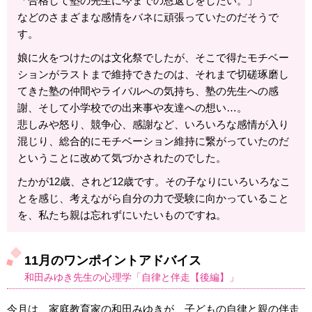
「合格して塾の先生に今までの恩返しをしたい。」
などのさまざまな感情をバネに頑張っていたのだそうで
す。
娘に火をつけたのは文化祭でしたが、そこで得たモチベー
ションがラストまで維持できたのは、それまで切磋琢磨し
てきた塾の仲間やライバルへの気持ち、塾の先生への感
謝、そして小学校での出来事や友達への想い…。
悲しみや怒り、競争心、感謝など、いろいろな感情が入り
混じり、総合的にモチベーション維持に繋がっていたのだ
ということに改めて気づかされたのでした。
たかが12歳、されど12歳です。その子なりにいろいろなこ
とを感じ、考えながら自分の力で受験に向かっていること
を、私たち親は忘れずにいたいものですね。
11月のワンポイントアドバイス
和田みゆき先生の心理学「自律と伴走【後編】」
今月は、家庭教育家の和田みゆきが、子どもの自律と親の伴走