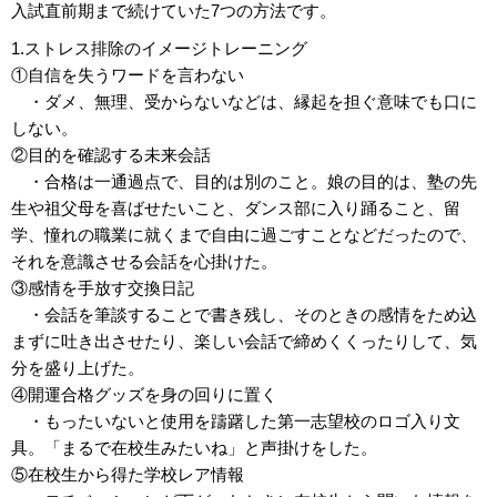
入試直前期まで続けていた7つの方法です。
1.ストレス排除のイメージトレーニング
①自信を失うワードを言わない
・ダメ、無理、受からないなどは、縁起を担ぐ意味でも口に
しない。
②目的を確認する未来会話
・合格は一通過点で、目的は別のこと。娘の目的は、塾の先
生や祖父母を喜ばせたいこと、ダンス部に入り踊ること、留
学、憧れの職業に就くまで自由に過ごすことなどだったので、
それを意識させる会話を心掛けた。
③感情を手放す交換日記
・会話を筆談することで書き残し、そのときの感情をため込
まずに吐き出させたり、楽しい会話で締めくくったりして、気
分を盛り上げた。
④開運合格グッズを身の回りに置く
・もったいないと使用を躊躇した第一志望校のロゴ入り文
具。「まるで在校生みたいね」と声掛けをした。
⑤在校生から得た学校レア情報