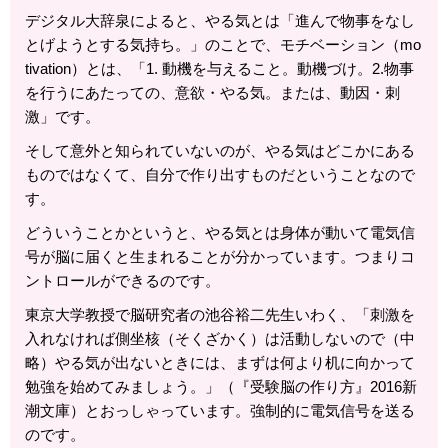
デジタル大辞泉によると、やる気とは「進んで物事をなし
とげようとする気持ち。」のことで、モチベーション（mo
tivation）とは、「1. 動機を与えること。動機づけ。2.物事
を行うにあたっての、意欲・やる気。または、動因・刺
激」です。
そして意外と知られていないのが、やる気はどこかにある
ものではなくて、自分で作り出すものだということなので
す。
どういうことかというと、やる気とは身体が動いて電気信
号が脳に届くと生まれることが分かっています。つまりコ
ントロールができるのです。
東京大学教授で脳研究者の池谷裕二先生いわく、「刺激を
入れなければ側坐核（そくざかく）は活動しないので（中
略）やる気が出ないときには、まずは何より机に向かって
勉強を始めてみましょう。」（『受験脳の作り方』2016新
潮文庫）とおっしゃっています。強制的に電気信号を送る
のです。