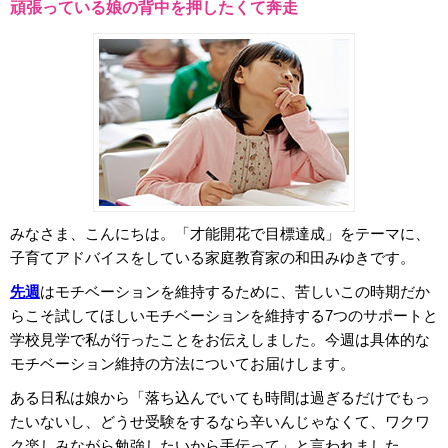
頑張っている娘の背中を押したくて奔走
コ
ム
エ
デ
ュ
みなさま、こんにちは。「才能開花で目標達成」をテーマに、
ナ
子育てアドバイスをしている家庭教育家の和田みゆきです。
先週
はモチベーションを維持するために、苦しいこの時期だか
ビ
らこそ試してほしいモチベーションを維持する7つのサポートと
学校見学で私が行ったことをお伝えしました。今週は具体的な
モチベーション維持の方法についてお届けします。
ある日私は娘から「落ち込んでいても時間は過ぎるだけでもっ
たいないし、どうせ受験をするなら辛いんじゃなくて、ワクワ
ク楽しみながら勉強したいから手伝って」と言われました。