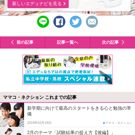
新しいエデュナビを見る
line
シ
ツ
メ
で
ェ
イ
ー
送
ア
ー
ル
る
す
ト
で
前の記事
記事一覧へ
次の記事
る
す
送
る
る
ママコ・ネクション これまでの記事
新学期に向けて最高のスタートをきる心と勉強の準
備
2019年03月18日
ママコ・ネクション
2月のテーマ「試験結果の捉え方【後編】」