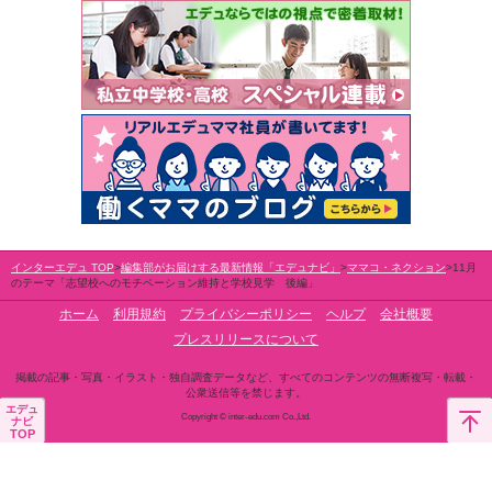
インターエデュ TOP
編集部がお届けする最新情報「エデュナビ」
ママコ・ネクション
11月
のテーマ「志望校へのモチベーション維持と学校見学 後編」
ホーム
利用規約
プライバシーポリシー
ヘルプ
会社概要
プレスリリースについて
掲載の記事・写真・イラスト・独自調査データなど、すべてのコンテンツの無断複写・転載・
公衆送信等を禁じます。
エデュ
Copyright © inter-edu.com Co.,Ltd.
ナビ
TOP