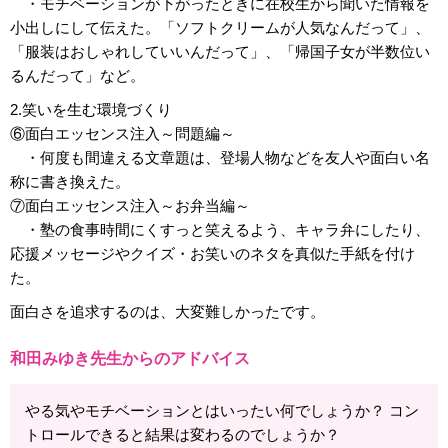
・モチベーションが下がったときに在校生から聞いた情報を
小出しにして伝えた。「ソフトクリームが人気なんだって」、
「服装はおしゃれしていいんだって」、「帰国子女が半数位い
るんだって」など。
2.笑いを生む環境づくり
⑥面白エッセンス注入～問題編～
・何度も間違える文章題は、登場人物などを友人や面白い名
称に書き換えた。
⑦面白エッセンス注入～お弁当編～
・塾の食事時間にくすっと笑えるよう、キャラ弁にしたり、
応援メッセージやクイズ・お笑いのネタを真似た手紙を付け
た。
面白さを追求するのは、大変難しかったです。
和田みゆき先生からのアドバイス
やる気やモチベーションとはいったい何でしょうか？ コン
トロールできると結果は変わるのでしょうか？