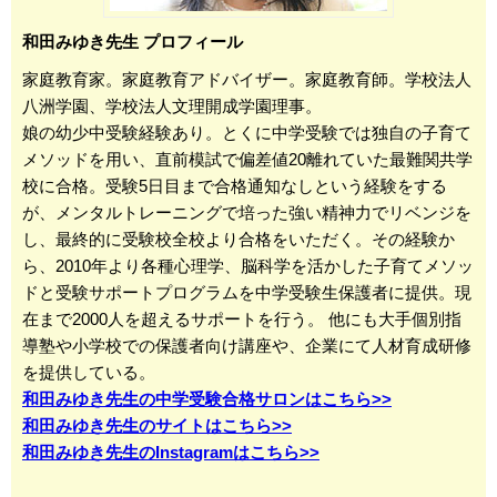
和田みゆき先生 プロフィール
家庭教育家。家庭教育アドバイザー。家庭教育師。学校法人
八洲学園、学校法人文理開成学園理事。
娘の幼少中受験経験あり。とくに中学受験では独自の子育て
メソッドを用い、直前模試で偏差値20離れていた最難関共学
校に合格。受験5日目まで合格通知なしという経験をする
が、メンタルトレーニングで培った強い精神力でリベンジを
し、最終的に受験校全校より合格をいただく。その経験か
ら、2010年より各種心理学、脳科学を活かした子育てメソッ
ドと受験サポートプログラムを中学受験生保護者に提供。現
在まで2000人を超えるサポートを行う。 他にも大手個別指
導塾や小学校での保護者向け講座や、企業にて人材育成研修
を提供している。
和田みゆき先生の中学受験合格サロンはこちら>>
和田みゆき先生のサイトはこちら>>
和田みゆき先生のInstagramはこちら>>