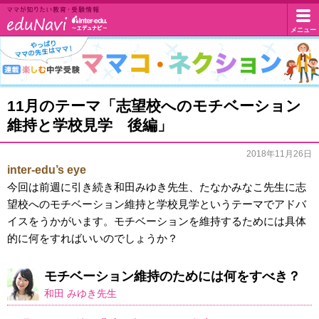
イ
メニュー
マ
マ
ン
が
知
タ
マ
11月のテーマ「志望校へのモチベーション
り
マ
た
維持と学校見学 後編」
ー
い
コ・
教
2018年11月26日
エ
ネ
育・
inter-edu’s eye
受
ク
デ
今回は前週に引き続き和田みゆき先生、たなかみなこ先生に志
験
望校へのモチベーション維持と学校見学というテーマでアドバ
シ
情
ュ・
イスをうかがいます。モチベーションを維持するためには具体
報
ョ
的に何をすればいいのでしょうか？
ド
ン
モチベーション維持のためには何をすべき？
ッ
和田 みゆき先生
ト