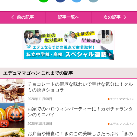
送
ア
ー
ル
る
す
ト
で
前の記事
記事一覧へ
次の記事
る
す
送
る
る
エデュママゴハン これまでの記事
チョコレートの濃厚な味わいで幸せな気分に！クル
ミの焼きショコラ
2020年11月09日
エデュママゴハン
お家でのハロウィンパーティーに！カボチャランタ
ンのミニパイ
2020年10月19日
エデュママゴハン
お弁当や軽食に！きのこの美味しさたっぷり「きの