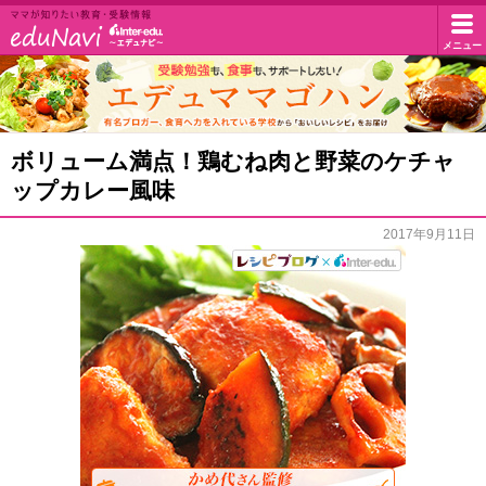
イ
メニュー
マ
マ
ン
が
知
タ
エ
ボリューム満点！鶏むね肉と野菜のケチャ
り
デ
た
ップカレー風味
ー
い
ュ
教
2017年9月11日
エ
マ
育・
受
マ
デ
験
ゴ
情
ュ・
報
ハ
ド
ン
ッ
ト