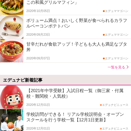
この和風グリルマフィン」
2020年10月05日
エデュママゴハン
ボリューム満点！おいしく野菜が食べられるカラフ
ルベーコンポテトパン
2020年09月23日
エデュママゴハン
甘辛だれが食欲アップ！子どもも大人も満足なブタ
丼
2020年09月07日
エデュママゴハン
一覧を見る
エデュナビ新着記事
【2021年中学受験】入試日程一覧（御三家・付属
校・難関校・人気校）
2020年12月01日
エデュナビニュース
学校訪問ができる！ リアル学校説明会・オープン
スクールを行う学校一覧【12月1日更新】
2020年12月01日
エデュナビニュース