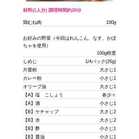
材料(1人分) 調理時間約20分
鶏むね肉
100g
お好みの野菜（今回はれんこん、なす、かぼ
ちゃを使用）
100g程度
しめじ
1/4パック(25g)
片栗粉
大さじ1
カレー粉
小さじ1
オリーブ油
大さじ1
【A】塩 こしょう
各少々
【A】酒
小さじ1
【B】ケチャップ
大さじ2
【B】水
大さじ2
【B】酢
小さじ1
【B】醤油
小さじ1