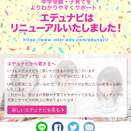
エデュナビから皆さまへ
いつもエデュナビをご覧いただきありがとうございます。
この度「エデュナビ」は、リニューアルいたしました。
URLが変更になっているので、ブックマークやお気に入りの変更をお願い
いたします。
これからも、皆さまの受験や子育てをサポートできるよう、コンテンツの
充実とサービスの向上に努めてまいります。
新しいエデュナビを見る
line
シ
ツ
メ
で
ェ
イ
ー