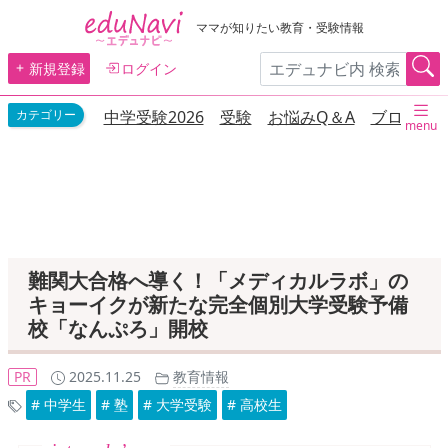
ママが知りたい教育・受験情報
新規登録
ログイン
中学受験2026
受験
お悩みQ＆A
ブログ
menu
難関大合格へ導く！「メディカルラボ」の
キョーイクが新たな完全個別大学受験予備
校「なんぷろ」開校
PR
2025.11.25
教育情報
# 中学生
# 塾
# 大学受験
# 高校生