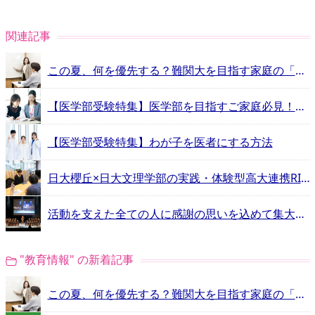
関連記事
この夏、何を優先する？難関大を目指す家庭の「学習計画」と「塾選び」
【医学部受験特集】医学部を目指すご家庭必見！予備校ガイド
【医学部受験特集】わが子を医者にする方法
日大櫻丘×日大文理学部の実践・体験型高大連携RINGS【エデュスタッフ訪問記】
活動を支えた全ての人に感謝の思いを込めて集大成のダンス！日大明誠ダンス部自主公演「Gift」【エデュスタッフ訪問記】
"教育情報" の新着記事
この夏、何を優先する？難関大を目指す家庭の「学習計画」と「塾選び」