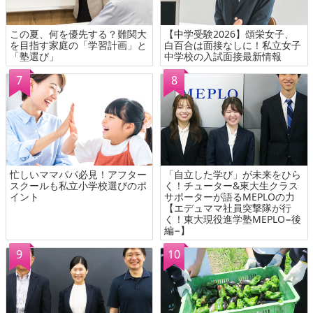
この夏、何を優先する？難関大
【中学受験2026】頌栄女子、
を目指す家庭の「学習計画」と
白百合は面接なしに！私立女子
「塾選び」
中学校の入試面接最新情報
忙しいママパパ必見！アフター
「自立した学び」が未来をひら
スクールも私立小学校選びのポ
く！チューター&東大生クラス
イント
サポーターが語るMEPLOの力
【エデュママ社員突撃隊が行
く！東大現役進学塾MEPLO−後
編−】