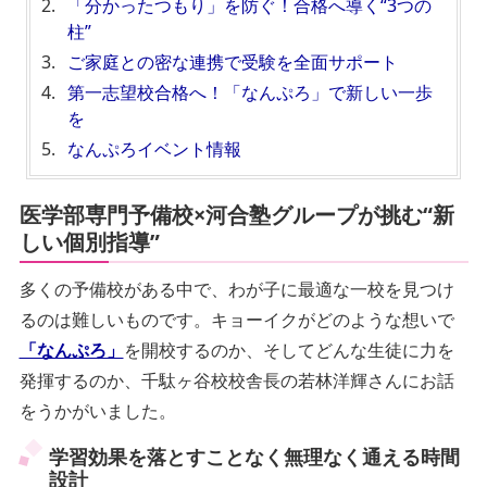
「分かったつもり」を防ぐ！合格へ導く“3つの
柱”
ご家庭との密な連携で受験を全面サポート
第一志望校合格へ！「なんぷろ」で新しい一歩
を
なんぷろイベント情報
医学部専門予備校×河合塾グループが挑む“新
しい個別指導”
多くの予備校がある中で、わが子に最適な一校を見つけ
るのは難しいものです。キョーイクがどのような想いで
「なんぷろ」
を開校するのか、そしてどんな生徒に力を
発揮するのか、千駄ヶ谷校校舎長の若林洋輝さんにお話
をうかがいました。
学習効果を落とすことなく無理なく通える
時間
設計