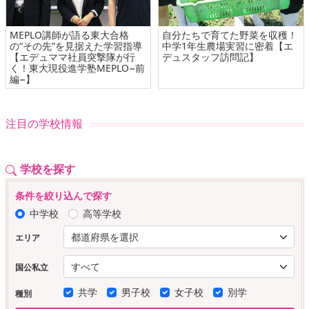
MEPLO講師が語る東大合格
自分たちで育てた野菜を収穫！
の“その先”を見据えた学習指導
中学1年生農場実習に密着【エ
【エデュママ社員突撃隊が行
デュスタッフ訪問記】
く！東大現役進学塾MEPLO−前
編−】
注目の学校情報
学校を探す
条件を絞り込んで探す
中学校
高等学校
エリア
国公私立
共学
男子校
女子校
別学
種別