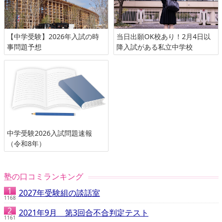
【中学受験】2026年入試の時
当日出願OK校あり！2月4日以
事問題予想
降入試がある私立中学校
中学受験2026入試問題速報
（令和8年）
塾の口コミランキング
2027年受験組の談話室
1168
2021年9月 第3回合不合判定テスト
1161