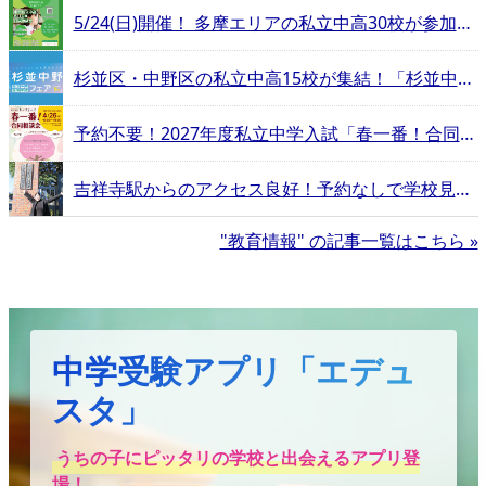
5/24(日)開催！ 多摩エリアの私立中高30校が参加する合同相談会
杉並区・中野区の私立中高15校が集結！「杉並中野私立中学高等学校フェア」
予約不要！2027年度私立中学入試「春一番！合同相談会」
吉祥寺駅からのアクセス良好！予約なしで学校見学が可能な立教新座【エデュスタッフが行く！立教新座中学校・高等学校−吉祥寺ルート編−】
"教育情報" の記事一覧はこちら »
中学受験アプリ「エデュ
スタ」
うちの子にピッタリの学校と出会えるアプリ登
場！