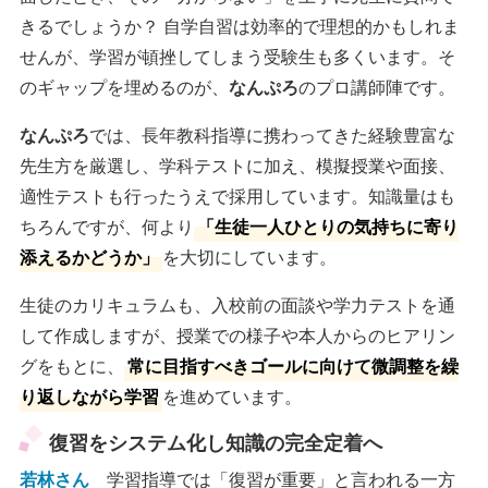
きるでしょうか？ 自学自習は効率的で理想的かもしれま
せんが、学習が頓挫してしまう受験生も多くいます。そ
のギャップを埋めるのが、
なんぷろ
のプロ講師陣です。
なんぷろ
では、長年教科指導に携わってきた経験豊富な
先生方を厳選し、学科テストに加え、模擬授業や面接、
適性テストも行ったうえで採用しています。知識量はも
ちろんですが、何より
「生徒一人ひとりの気持ちに寄り
添えるかどうか」
を大切にしています。
生徒のカリキュラムも、入校前の面談や学力テストを通
して作成しますが、授業での様子や本人からのヒアリン
グをもとに、
常に目指すべきゴールに向けて微調整を繰
り返しながら学習
を進めています。
復習をシステム化し知識の完全定着へ
若林さん
学習指導では「復習が重要」と言われる一方