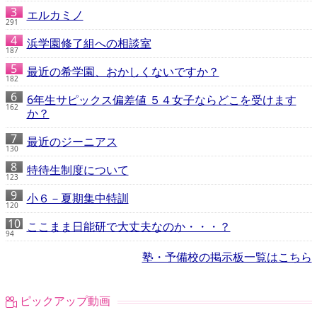
エルカミノ
291
浜学園修了組への相談室
187
最近の希学園、おかしくないですか？
182
6年生サピックス偏差値 ５４女子ならどこを受けます
162
か？
最近のジーニアス
130
特待生制度について
123
小６－夏期集中特訓
120
ここまま日能研で大丈夫なのか・・・？
94
塾・予備校の掲示板一覧はこちら
ピックアップ動画