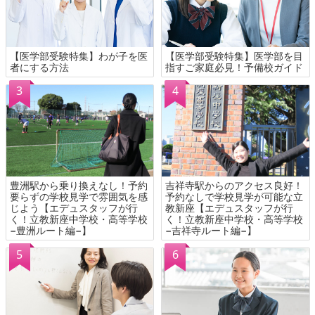
【医学部受験特集】わが子を医
【医学部受験特集】医学部を目
者にする方法
指すご家庭必見！予備校ガイド
豊洲駅から乗り換えなし！予約
吉祥寺駅からのアクセス良好！
要らずの学校見学で雰囲気を感
予約なしで学校見学が可能な立
じよう【エデュスタッフが行
教新座【エデュスタッフが行
く！立教新座中学校・高等学校
く！立教新座中学校・高等学校
−豊洲ルート編−】
−吉祥寺ルート編−】