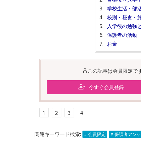
学校生活・部
校則・昼食・
入学後の勉強
保護者の活動
お金
この記事は会員限定で
今すぐ会員登録
4
1
2
3
関連キーワード検索:
# 会員限定
# 保護者アン