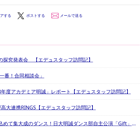
アする
ポストする
メールで送る
の探究発表会 【エデュスタッフ訪問記】
春一番！合同相談会」
8年度アカデミア明誠」レポート【エデュスタッフ訪問記】
高大連携RINGS【エデュスタッフ訪問記】
活動を支えた全ての人に感謝の思いを込めて集大成のダンス！日大明誠ダンス部自主公演「Gift」【エデュスタッフ訪問記】