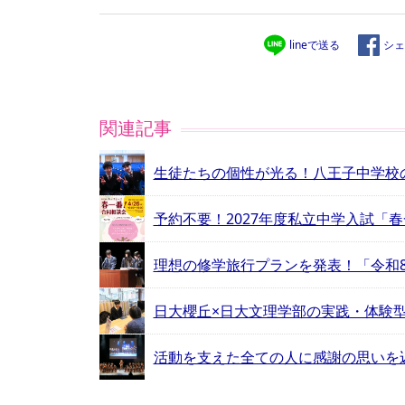
lineで送る
シェ
関連記事
生徒たちの個性が光る！八王子中学校
予約不要！2027年度私立中学入試「
理想の修学旅行プランを発表！「令和
日大櫻丘×日大文理学部の実践・体験型