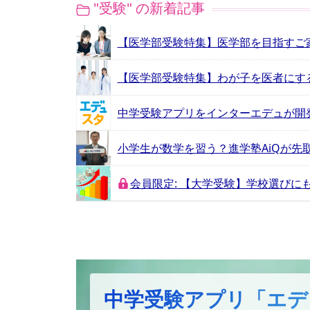
"受験" の新着記事
【医学部受験特集】医学部を目指すご
【医学部受験特集】わが子を医者にす
小学生が数学を習う？進学塾AiQが先
会員限定: 【大学受験】学校選び
中学受験アプリ「エデ