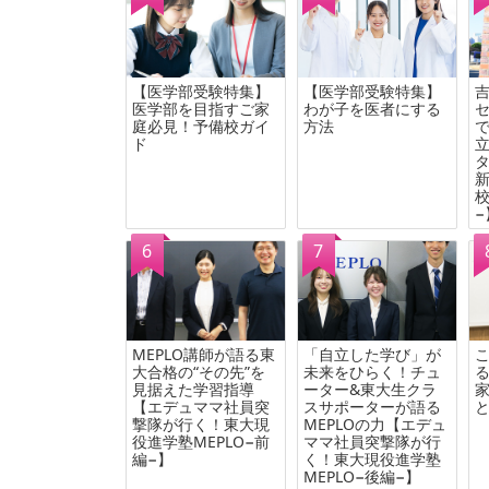
【医学部受験特集】
【医学部受験特集】
医学部を目指すご家
わが子を医者にする
庭必見！予備校ガイ
方法
ド
校
−
MEPLO講師が語る東
「自立した学び」が
大合格の“その先”を
未来をひらく！チュ
見据えた学習指導
ーター&東大生クラ
【エデュママ社員突
スサポーターが語る
撃隊が行く！東大現
MEPLOの力【エデュ
役進学塾MEPLO−前
ママ社員突撃隊が行
編−】
く！東大現役進学塾
MEPLO−後編−】