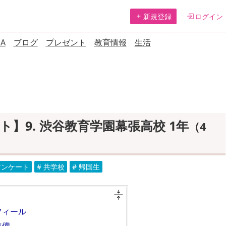
新規登録
ログイン
A
ブログ
プレゼント
教育情報
生活
ト】9. 渋谷教育学園幕張高校 1年
（4
アンケート
# 共学校
# 帰国生
フィール
準備