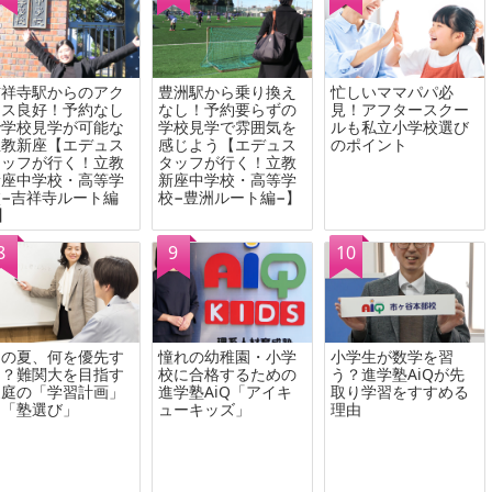
吉祥寺駅からのアク
豊洲駅から乗り換え
忙しいママパパ必
セス良好！予約なし
なし！予約要らずの
見！アフタースクー
で学校見学が可能な
学校見学で雰囲気を
ルも私立小学校選び
立教新座【エデュス
感じよう【エデュス
のポイント
タッフが行く！立教
タッフが行く！立教
新座中学校・高等学
新座中学校・高等学
−吉祥寺ルート編
校−豊洲ルート編−】
】
この夏、何を優先す
憧れの幼稚園・小学
小学生が数学を習
る？難関大を目指す
校に合格するための
う？進学塾AiQが先
家庭の「学習計画」
進学塾AiQ「アイキ
取り学習をすすめる
と「塾選び」
ューキッズ」
理由