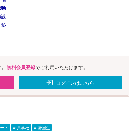
活動
施設
と塾
す。
無料会員登録
でご利用いただけます。
ログインはこちら
ケート
# 共学校
# 帰国生