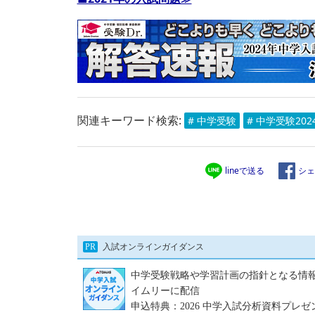
関連キーワード検索:
# 中学受験
# 中学受験202
lineで送る
シェ