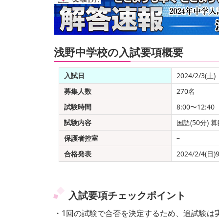
浅野中学校の入試要項概要
入試日
2024/2/3(土)
募集人数
270名
試験時間
8:00〜12:40
試験内容
国語(50分) 算
保護者控室
–
合格発表
2024/2/4(日)
入試要項チェックポイント
・1回の試験で合否を決定するため、追試験は