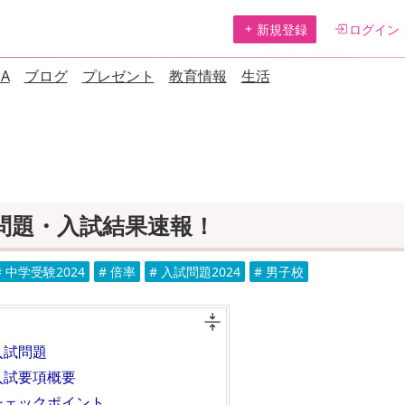
新規登録
ログイン
A
ブログ
プレゼント
教育情報
生活
試問題・入試結果速報！
# 中学受験2024
# 倍率
# 入試問題2024
# 男子校
入試問題
入試要項概要
チェックポイント