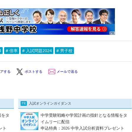
4
# 倍率
# 入試問題2024
# 男子校
アする
ポストする
メールで送る