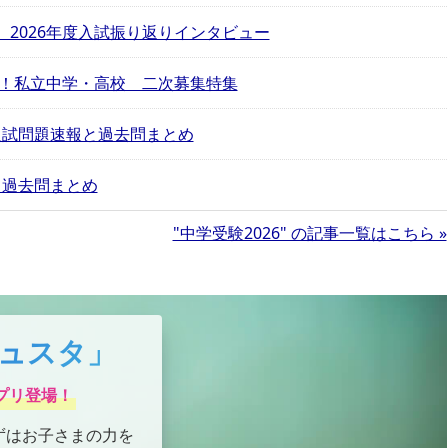
2026年度入試振り返りインタビュー
る！私立中学・高校 二次募集特集
 入試問題速報と過去問まとめ
と過去問まとめ
"中学受験2026" の記事一覧はこちら »
ュスタ」
プリ登場！
ずはお子さまの力を