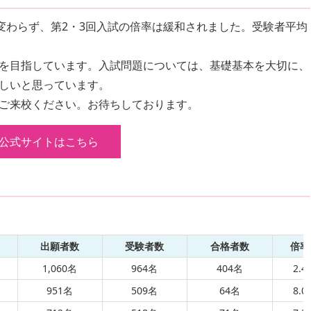
変わらず、第2・3回入試の倍率は緩和されました。受験者平均
を目指しています。入試問題については、基礎基本を大切に、
しいと思っています。
ご来校ください。お待ちしております。
公式サイトはこちら
出願者数
受験者数
合格者数
倍率
1,060名
964名
404名
2.4
951名
509名
64名
8.0