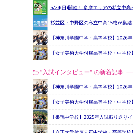
5/24(日)開催！ 多摩エリアの私立中
杉並区・中野区の私立中高15校が集
【神奈川学園中学・高等学校】2026
【女子美術大学付属高等学校・中学校】
"入試インタビュー" の新着記事
【神奈川学園中学・高等学校】2026
【女子美術大学付属高等学校・中学校】
【巣鴨中学校】2025年入試振り返り
【立正大学付属立正中学校・高等学校】