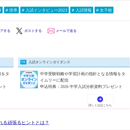
3
# 倍率
# 入試インタビュー2023
# 入試情報
# 女子校
アする
ポストする
メールで送る
れる頑張るヒントとは？