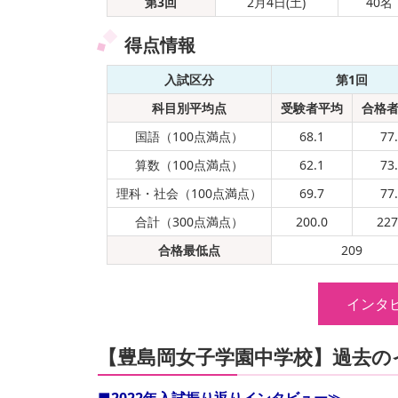
第3回
2月4日(土)
40名
得点情報
入試区分
第1回
科目別平均点
受験者平均
合格
国語（100点満点）
68.1
77
算数（100点満点）
62.1
73
理科・社会（100点満点）
69.7
77
合計（300点満点）
200.0
227
合格最低点
209
インタ
【豊島岡女子学園中学校】過去の
■2022年入試振り返りインタビュー≫