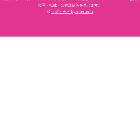
複写・転載・公衆送信等を禁じます。
©
エデュナビ by inter-edu