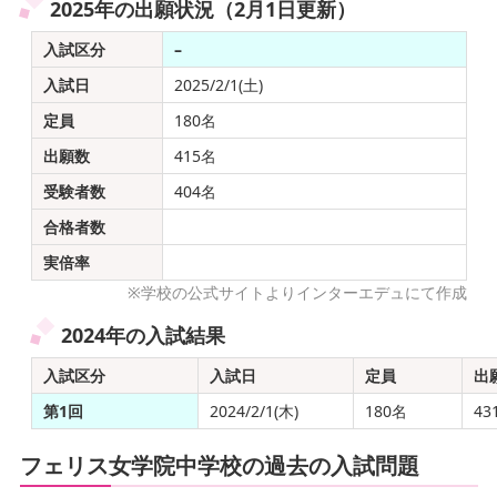
2025年の出願状況（2月1日更新）
入試区分
–
入試日
2025/2/1(土)
定員
180名
出願数
415名
受験者数
404名
合格者数
実倍率
※学校の公式サイトよりインターエデュにて作成
2024年の入試結果
入試区分
入試日
定員
出
第1回
2024/2/1(木)
180名
43
フェリス女学院中学校の過去の入試問題