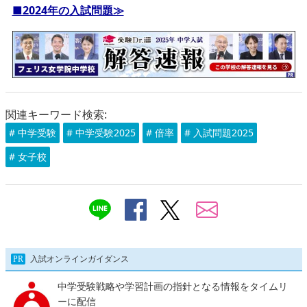
■2024年の入試問題≫
関連キーワード検索:
# 中学受験
# 中学受験2025
# 倍率
# 入試問題2025
# 女子校