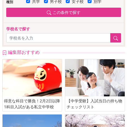
共学
男子校
女子校
別学
種別
この条件で探す
学校名で探す
編集部おすすめ
得意な科目で勝負！2月2日以降
【中学受験】入試当日の持ち物
1科目入試がある私立中学校
チェックリスト