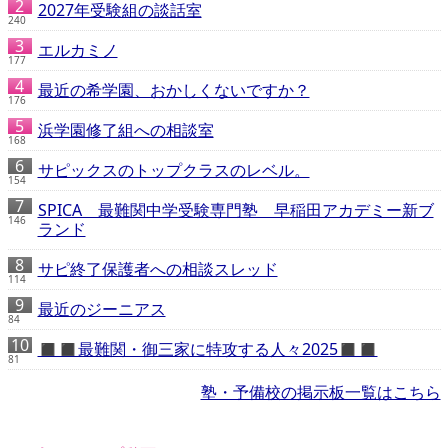
2027年受験組の談話室
240
エルカミノ
177
最近の希学園、おかしくないですか？
176
浜学園修了組への相談室
168
サピックスのトップクラスのレベル。
154
SPICA 最難関中学受験専門塾 早稲田アカデミー新ブ
146
ランド
サピ終了保護者への相談スレッド
114
最近のジーニアス
84
◼️◼️最難関・御三家に特攻する人々2025◼️◼️
81
塾・予備校の掲示板一覧はこちら