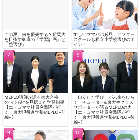
この夏、何を優先する？難関大
忙しいママパパ必見！アフター
を目指す家庭の「学習計画」と
スクールも私立小学校選びのポ
「塾選び」
イント
MEPLO講師が語る東大合格
「自立した学び」が未来をひら
の“その先”を見据えた学習指導
く！チューター&東大生クラス
【エデュママ社員突撃隊が行
サポーターが語るMEPLOの力
く！東大現役進学塾MEPLO−前
【エデュママ社員突撃隊が行
編−】
く！東大現役進学塾MEPLO−後
編−】