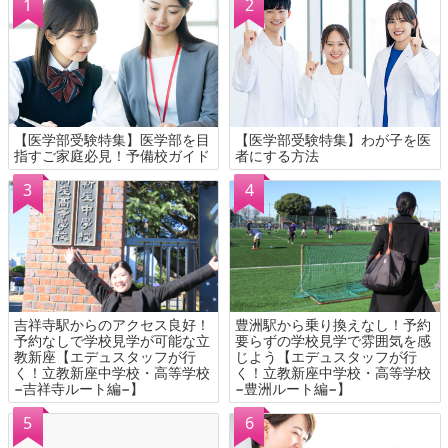
【医学部受験特集】医学部を目
【医学部受験特集】わが子を医
指すご家庭必見！予備校ガイド
者にする方法
吉祥寺駅からのアクセス良好！
豊洲駅から乗り換えなし！予約
予約なしで学校見学が可能な立
要らずの学校見学で雰囲気を感
教新座【エデュスタッフが行
じよう【エデュスタッフが行
く！立教新座中学校・高等学校
く！立教新座中学校・高等学校
−吉祥寺ルート編−】
−豊洲ルート編−】