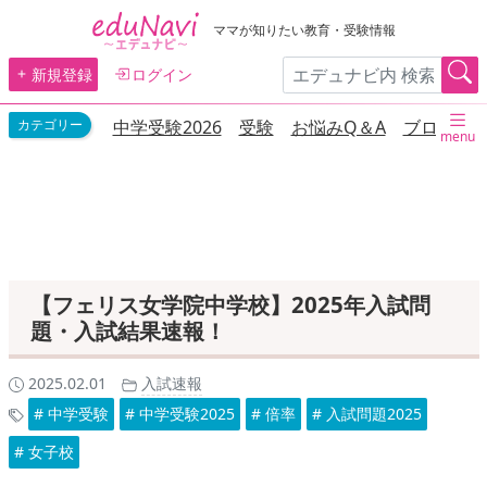
ママが知りたい教育・受験情報
新規登録
ログイン
中学受験2026
受験
お悩みQ＆A
ブログ
menu
【フェリス女学院中学校】2025年入試問
題・入試結果速報！
2025.02.01
入試速報
# 中学受験
# 中学受験2025
# 倍率
# 入試問題2025
# 女子校