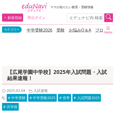
ママが知りたい教育・受験情報
新規登録
ログイン
中学受験2026
受験
お悩みQ＆A
ブログ
menu
【広尾学園中学校】2025年入試問題・入試
結果速報！
2025.02.04
入試速報
# 中学受験
# 中学受験2025
# 倍率
# 入試問題2025
# 共学校