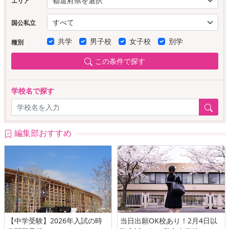
エリア
国公私立
共学
男子校
女子校
別学
種別
この条件で探す
学校名で探す
編集部おすすめ
【中学受験】2026年入試の時
当日出願OK校あり！2月4日以