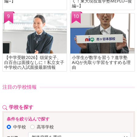
編−】
く！東大現役進学塾MEPLO−後
編−】
【中学受験2026】頌栄女子、
小学生が数学を習う？進学塾
白百合は面接なしに！私立女子
AiQが先取り学習をすすめる理
中学校の入試面接最新情報
由
注目の学校情報
学校を探す
条件を絞り込んで探す
中学校
高等学校