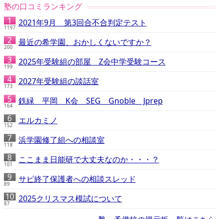
塾の口コミランキング
2021年9月 第3回合不合判定テスト
1197
最近の希学園、おかしくないですか？
200
2025年受験組の部屋 Z会中学受験コース
199
2027年受験組の談話室
173
鉄緑 平岡 K会 SEG Gnoble Jprep
164
エルカミノ
152
浜学園修了組への相談室
118
ここまま日能研で大丈夫なのか・・・？
101
サピ終了保護者への相談スレッド
89
2025クリスマス模試について
87