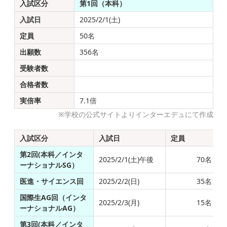
入試区分
第1回（本科）
入試日
2025/2/1(土)
定員
50名
出願数
356名
受験者数
合格者数
実倍率
7.1倍
※学校の公式サイトよりインターエデュにて作成
入試区分
入試日
定員
第2回(本科／インタ
2025/2/1(土)午後
70名
ーナショナルSG）
医進・サイエンス回
2025/2/2(日)
35名
国際生AG回（インタ
2025/2/3(月)
15名
ーナショナルAG）
第3回(本科／インタ