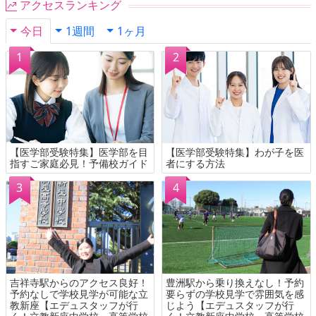
アクセスランキング
今日
1週間
1ヶ月
【医学部受験特集】医学部を目
【医学部受験特集】わが子を医
指すご家庭必見！予備校ガイド
者にする方法
吉祥寺駅からのアクセス良好！
豊洲駅から乗り換えなし！予約
予約なしで学校見学が可能な立
要らずの学校見学で雰囲気を感
教新座【エデュスタッフが行
じよう【エデュスタッフが行