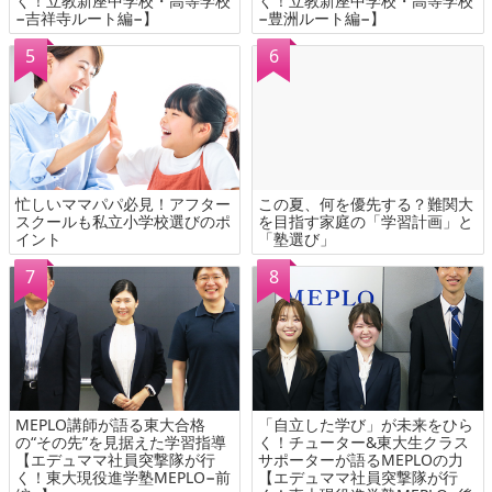
く！立教新座中学校・高等学校
く！立教新座中学校・高等学校
−吉祥寺ルート編−】
−豊洲ルート編−】
忙しいママパパ必見！アフター
この夏、何を優先する？難関大
スクールも私立小学校選びのポ
を目指す家庭の「学習計画」と
イント
「塾選び」
MEPLO講師が語る東大合格
「自立した学び」が未来をひら
の“その先”を見据えた学習指導
く！チューター&東大生クラス
【エデュママ社員突撃隊が行
サポーターが語るMEPLOの力
く！東大現役進学塾MEPLO−前
【エデュママ社員突撃隊が行