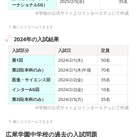
2025/2/5(水)
35名
ーナショナルSG）
※学校の公式サイトよりインターエデュにて作成
2024年の入試結果
入試区分
入試日
定員
出
第1回
2024/2/1(木)
50名
39
第2回(本科のみ）
2024/2/1(木)午後
70名
94
医進・サイエンス回
2024/2/2(金)
35名
53
インターAG回
2024/2/2(金)
10名
15
第3回(本科のみ）
2024/2/5(月)
35名
68
※学校の公式サイトよりインターエデュにて作成
広尾学園中学校の過去の入試問題