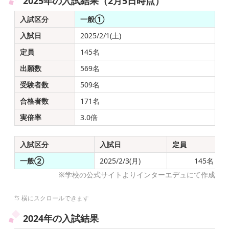
2025年の入試結果（2月5日時点）
入試区分
一般①
入試日
2025/2/1(土)
定員
145名
出願数
569名
受験者数
509名
合格者数
171名
実倍率
3.0倍
入試区分
入試日
定員
一般②
2025/2/3(月)
145名
※学校の公式サイトよりインターエデュにて作成
2024年の入試結果