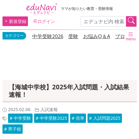
ママが知りたい教育・受験情報
新規登録
ログイン
中学受験2026
受験
お悩みQ＆A
ブログ
menu
【海城中学校】2025年入試問題・入試結果
速報！
2025.02.06
入試速報
# 中学受験
# 中学受験2025
# 倍率
# 入試問題2025
# 男子校