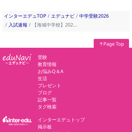
インターエデュTOP
エデュナビ
中学受験2026
入試速報
【海城中学校】2025年入試問題・入試結果速報！
↑Page Top
受験
教育情報
お悩みQ＆A
生活
プレゼント
ブログ
記事一覧
タグ検索
インターエデュトップ
掲示板