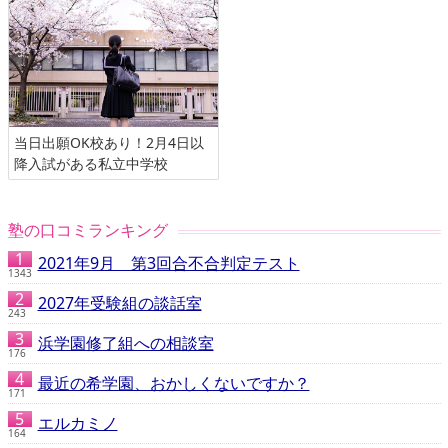
当日出願OK校あり！2月4日以
降入試がある私立中学校
塾の口コミランキング
2021年9月 第3回合不合判定テスト
1343
2027年受験組の談話室
243
浜学園修了組への相談室
176
最近の希学園、おかしくないですか？
171
エルカミノ
164