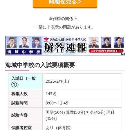
著作権の関係上、
一部に非表示の問題があります。
海城中学校の入試要項概要
入試日（一般
2025/2/1(土)
①）
募集人数
145名
試験時間
8:00〜12:45
国語(50分) 算数(50分) 社会(45分) 理科
試験内容
(45分)
保護者控室
あり（体育館）