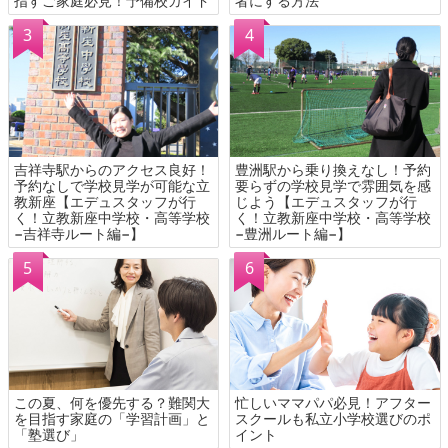
指すご家庭必見！予備校ガイド
者にする方法
吉祥寺駅からのアクセス良好！
豊洲駅から乗り換えなし！予約
予約なしで学校見学が可能な立
要らずの学校見学で雰囲気を感
教新座【エデュスタッフが行
じよう【エデュスタッフが行
く！立教新座中学校・高等学校
く！立教新座中学校・高等学校
−吉祥寺ルート編−】
−豊洲ルート編−】
この夏、何を優先する？難関大
忙しいママパパ必見！アフター
を目指す家庭の「学習計画」と
スクールも私立小学校選びのポ
「塾選び」
イント