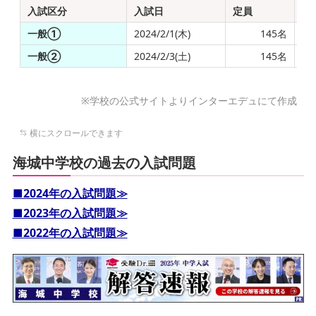
入試区分
入試日
定員
出
一般①
2024/2/1(木)
145名
一般②
2024/2/3(土)
145名
※学校の公式サイトよりインターエデュにて作成
海城中学校の過去の入試問題
■2024年の入試問題≫
■2023年の入試問題≫
■2022年の入試問題≫