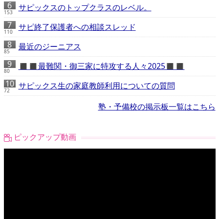
サピックスのトップクラスのレベル。
153
サピ終了保護者への相談スレッド
110
最近のジーニアス
85
◼️◼️最難関・御三家に特攻する人々2025◼️◼️
80
サピックス生の家庭教師利用についての質問
72
塾・予備校の掲示板一覧はこちら
ピックアップ動画