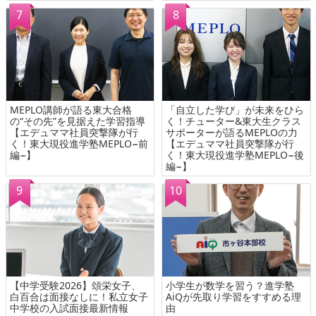
MEPLO講師が語る東大合格
「自立した学び」が未来をひら
の“その先”を見据えた学習指導
く！チューター&東大生クラス
【エデュママ社員突撃隊が行
サポーターが語るMEPLOの力
く！東大現役進学塾MEPLO−前
【エデュママ社員突撃隊が行
編−】
く！東大現役進学塾MEPLO−後
編−】
【中学受験2026】頌栄女子、
小学生が数学を習う？進学塾
白百合は面接なしに！私立女子
AiQが先取り学習をすすめる理
中学校の入試面接最新情報
由