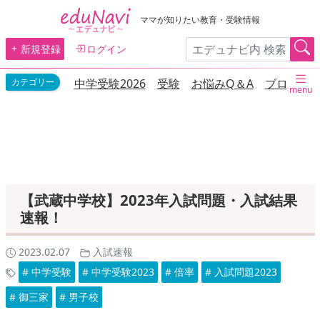
ママが知りたい教育・受験情報
新規登録
ログイン
中学受験2026
受験
お悩みQ＆A
ブログ
menu
【武蔵中学校】2023年入試問題・入試結果
速報！
2023.02.07
入試速報
# 中学受験
# 中学受験2023
# 倍率
# 入試問題2023
# 御三家
# 男子校