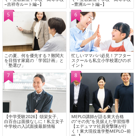
−吉祥寺ルート編−】
−豊洲ルート編−】
この夏、何を優先する？難関大
忙しいママパパ必見！アフター
を目指す家庭の「学習計画」と
スクールも私立小学校選びのポ
「塾選び」
イント
【中学受験2026】頌栄女子、
MEPLO講師が語る東大合格
白百合は面接なしに！私立女子
の“その先”を見据えた学習指導
中学校の入試面接最新情報
【エデュママ社員突撃隊が行
く！東大現役進学塾MEPLO−前
編−】