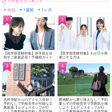
アクセスランキング
今日
1週間
1ヶ月
【医学部受験特集】医学部を目
【医学部受験特集】わが子を医
指すご家庭必見！予備校ガイド
者にする方法
吉祥寺駅からのアクセス良好！
豊洲駅から乗り換えなし！予約
予約なしで学校見学が可能な立
要らずの学校見学で雰囲気を感
教新座【エデュスタッフが行
じよう【エデュスタッフが行
く！立教新座中学校・高等学校
く！立教新座中学校・高等学校