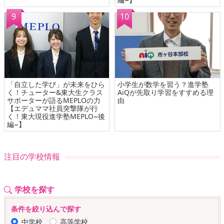
「自立した学び」が未来をひら
小学生が数学を習う？進学塾
く！チューター&東大生クラス
AiQが先取り学習をすすめる理
サポーターが語るMEPLOの力
由
【エデュママ社員突撃隊が行
く！東大現役進学塾MEPLO−後
編−】
注目の学校情報
学校を探す
条件を絞り込んで探す
中学校
高等学校