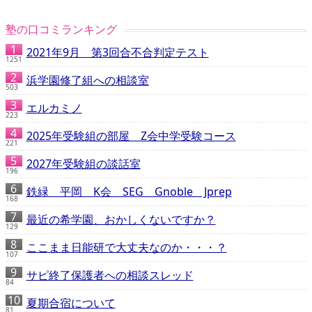
塾の口コミランキング
2021年9月 第3回合不合判定テスト
1251
浜学園修了組への相談室
503
エルカミノ
223
2025年受験組の部屋 Z会中学受験コース
221
2027年受験組の談話室
196
鉄緑 平岡 K会 SEG Gnoble Jprep
168
最近の希学園、おかしくないですか？
129
ここまま日能研で大丈夫なのか・・・？
107
サピ終了保護者への相談スレッド
84
夏期合宿について
81