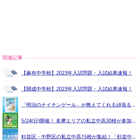
関連記事
【麻布中学校】2023年入試問題・入試結果速報！
【開成中学校】2023年入試問題・入試結果速報！
「明治のナイチンゲール」が教えてくれる頑張るヒントとは？
5/24(日)開催！ 多摩エリアの私立中高30校が参加する合同相談会
杉並区・中野区の私立中高15校が集結！「杉並中野私立中学高等学校フェア」