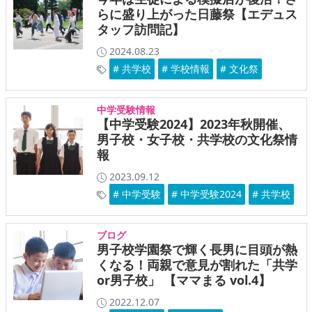
らに盛り上がった日藤祭【エデュス
タッフ訪問記】
2024.08.23
# 共学校
# 学校情報
# 文化祭
中学受験情報
【中学受験2024】2023年秋開催、
男子校・女子校・共学校の文化祭情
報
2023.09.12
# 中学受験
# 中学受験2024
# 共学校
ブログ
男子校学園祭で輝く長男に目頭が熱
くなる！両親で意見が割れた「共学
or男子校」 【ママまる vol.4】
2022.12.07