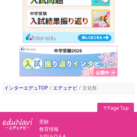
インターエデュTOP
エデュナビ
文化祭
↑Page Top
受験
教育情報
お悩みQ＆A