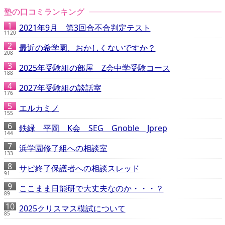
塾の口コミランキング
2021年9月 第3回合不合判定テスト
1120
最近の希学園、おかしくないですか？
208
2025年受験組の部屋 Z会中学受験コース
188
2027年受験組の談話室
176
エルカミノ
155
鉄緑 平岡 K会 SEG Gnoble Jprep
144
浜学園修了組への相談室
133
サピ終了保護者への相談スレッド
91
ここまま日能研で大丈夫なのか・・・？
89
2025クリスマス模試について
85