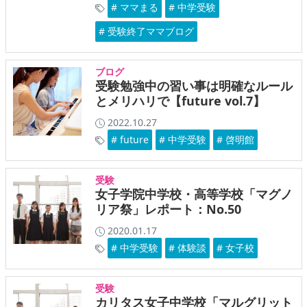
# ママまる
# 中学受験
# 受験終了ママブログ
ブログ
受験勉強中の習い事は明確なルール
とメリハリで【future vol.7】
2022.10.27
# future
# 中学受験
# 啓明館
受験
女子学院中学校・高等学校「マグノ
リア祭」レポート：No.50
2020.01.17
# 中学受験
# 体験談
# 女子校
受験
カリタス女子中学校「マルグリット