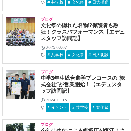
# 共学校
# 文化祭
# 日大櫻丘
ブログ
文化祭の隠れた名物!?保護者も熱
狂！クラスパフォーマンス【エデュ
スタッフ訪問記】
2025.02.07
# 共学校
# 文化祭
# 日大明誠
ブログ
中学3年生総合進学プレコースの“株
式会社”が営業開始！【エデュスタ
ッフ訪問記】
2024.11.15
# イベント
# 共学校
# 文化祭
ブログ
今年は生徒による模擬店が復活！さ