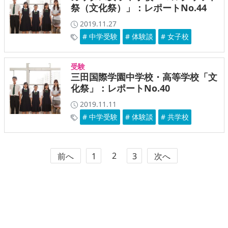
祭（文化祭）」：レポートNo.44
2019.11.27
# 中学受験
# 体験談
# 女子校
受験
三田国際学園中学校・高等学校「文
化祭」：レポートNo.40
2019.11.11
# 中学受験
# 体験談
# 共学校
2
前へ
1
3
次へ