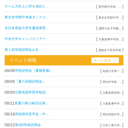
[
]
チーム力向上と絆を深めた...
聖学院中学校・...
[
]
東京女学館中体連ダンスコ...
東京女学館中学...
[
]
全日本高校大学生書道展受...
瀧野川女子学園...
[
]
中央大学キャンパスツアー
大妻多摩中学高...
[
]
第１回学校説明会お礼
潤徳女子高等学校
イベント情報
もっと見る
08/08
[
]
学校説明会（夏期実施）
拓殖大学第一...
08/08
[
]
『夏の高校説明会』
明法中学校・...
08/09
[
]
立教英国学院学校説...
立教英国学院...
08/11
[
]
真夏の夜の納涼企画...
大妻多摩中学...
08/18
[
]
高校校内見学会（中...
明治学院中学...
08/22
[
]
第4回学校説明会
日本工業大学...