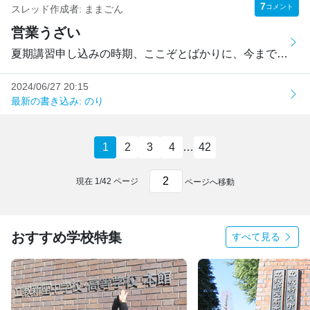
7
コメント
スレッド作成者:
ままごん
営業うざい
夏期講習申し込みの時期、ここぞとばかりに、今まで全く連絡...
2024/06/27 20:15
最新の書き込み: のり
1
2
3
4
…
42
現在
1
/
42
ページ
ページへ移動
おすすめ学校特集
すべて見る