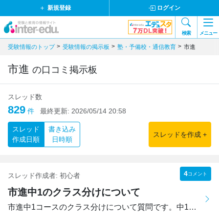
新規登録
ログイン
検索
メニュー
受験情報のトップ
受験情報の掲示板
塾・予備校・通信教育
市進
市進
の口コミ掲示板
スレッド数
829
件
最終更新:
2026/05/14 20:58
スレッド
書き込み
スレッドを作成 +
作成日順
日時順
4
コメント
スレッド作成者:
初心者
市進中1のクラス分けについて
市進中1コースのクラス分けについて質問です。中1からスター...