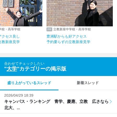
学校・高等学校
立教新座中学校・高等学校
アクセス良し
豊洲駅からも好アクセス
立教新座見学
予約要らずの立教新座見学
合わせてチェックしたい
"
大学
"カテゴリーの掲示版
盛り上がっているスレッド
新着スレッド
2026/04/29 18:39
キャンパス・ランキング 青学、慶應、立教 広さなら
北大、...