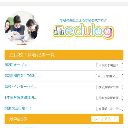
学校の先生による学校公式ブログ
注目校！新着記事一覧
[
]
第2回オープン...
日本大学明誠高...
[
]
高2夏期授業、TGGに...
八王子学園 八王...
[
]
高校･インターハイ...
横須賀学院中学...
[
]
1年生対象進路説明...
日本大学櫻丘高...
[
]
関東大会出場！！
春日部共栄中学...
最新記事
もっと見る