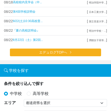
08/18
[
]
高校校内見学会（中...
明治学院中学...
08/22
[
]
第4回学校説明会
日本工業大学...
08/22
[
]
8/22(土)10:30高校普...
国立音楽大学...
08/22
[
]
『夏の高校説明会』
明法中学校・...
08/22
[
]
8月22日（土）第2回...
潤徳女子高等...
エデュログTOPへ
学校を探す
条件を絞り込んで探す
中学校
高等学校
エリア