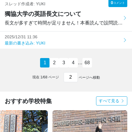
0
コメント
スレッド作成者:
YUKI
獨協大学の英語長文について
長文が多すぎて時間が足りません！本番読んで設問読んで答え...
2025/12/31 11:36
最新の書き込み: YUKI
1
2
3
4
…
68
現在
1
/
68
ページ
ページへ移動
おすすめ学校特集
すべて見る