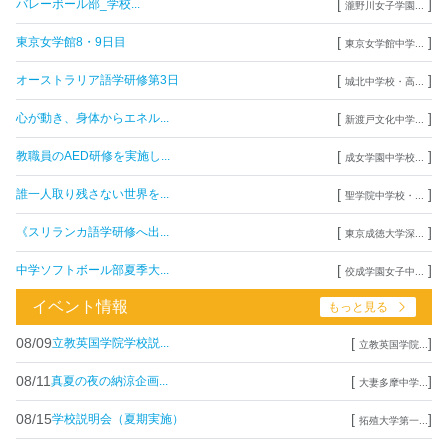
[
]
バレーボール部_学校...
瀧野川女子学園...
[
]
東京女学館8・9日目
東京女学館中学...
[
]
オーストラリア語学研修第3日
城北中学校・高...
[
]
心が動き、身体からエネル...
新渡戸文化中学...
[
]
教職員のAED研修を実施し...
成女学園中学校...
[
]
誰一人取り残さない世界を...
聖学院中学校・...
[
]
《スリランカ語学研修へ出...
東京成徳大学深...
[
]
中学ソフトボール部夏季大...
佼成学園女子中...
イベント情報
もっと見る
08/09
[
]
立教英国学院学校説...
立教英国学院...
08/11
[
]
真夏の夜の納涼企画...
大妻多摩中学...
08/15
[
]
学校説明会（夏期実施）
拓殖大学第一...