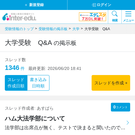
新規登録
ログイン
検索
メニュー
受験情報のトップ
受験情報の掲示板
大学
大学受験 Q&A
大学受験 Q&A
の掲示板
スレッド数
1346
件
最終更新:
2026/06/20 18:41
スレッド
書き込み
スレッドを作成 +
作成日順
日時順
0
コメント
スレッド作成者:
あすぱら
ハム大法学部について
法学部は出席点が無く、テストで決まると聞いたのですが大阪...