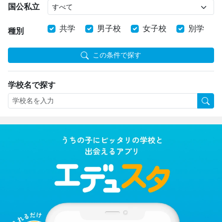
国公私立
共学
男子校
女子校
別学
種別
この条件で探す
学校名で探す