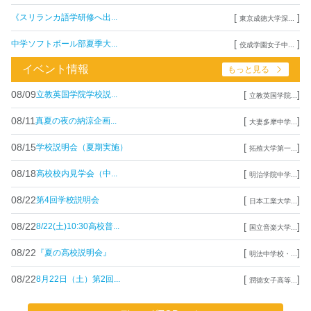
[
]
《スリランカ語学研修へ出...
東京成徳大学深...
[
]
中学ソフトボール部夏季大...
佼成学園女子中...
イベント情報
もっと見る
08/09
[
]
立教英国学院学校説...
立教英国学院...
08/11
[
]
真夏の夜の納涼企画...
大妻多摩中学...
08/15
[
]
学校説明会（夏期実施）
拓殖大学第一...
08/18
[
]
高校校内見学会（中...
明治学院中学...
08/22
[
]
第4回学校説明会
日本工業大学...
08/22
[
]
8/22(土)10:30高校普...
国立音楽大学...
08/22
[
]
『夏の高校説明会』
明法中学校・...
08/22
[
]
8月22日（土）第2回...
潤徳女子高等...