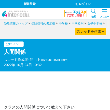
新規登録
ログイン
検索
メニュー
受験情報のトップ
受験情報の掲示板
中学校
中学校別
女子中学校
京
スレッドを作成 +
13
コメント
人間関係
スレッド作成者: 迷い中
(ID:dJhERSHFxmM)
2022年 10月 24日 10:32
クラスの人間関係について教えて下さい。