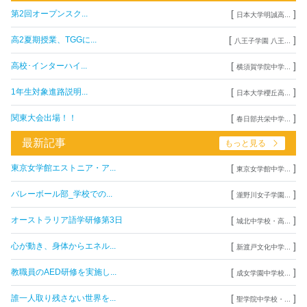
[
]
第2回オープンスク...
日本大学明誠高...
[
]
高2夏期授業、TGGに...
八王子学園 八王...
[
]
高校･インターハイ...
横須賀学院中学...
[
]
1年生対象進路説明...
日本大学櫻丘高...
[
]
関東大会出場！！
春日部共栄中学...
最新記事
もっと見る
[
]
東京女学館エストニア・ア...
東京女学館中学...
[
]
バレーボール部_学校での...
瀧野川女子学園...
[
]
オーストラリア語学研修第3日
城北中学校・高...
[
]
心が動き、身体からエネル...
新渡戸文化中学...
[
]
教職員のAED研修を実施し...
成女学園中学校...
[
]
誰一人取り残さない世界を...
聖学院中学校・...