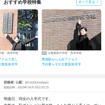
おすすめ学校特集
すべて見る
学校・高等学校
立教新座中学校・高等学校
アクセス良し
豊洲駅からも好アクセス
立教新座見学
予約要らずの立教新座見学
投稿者: 心配
(ID:eGOUhxdIyqo)
投稿日時：2023年 04月 05日 02:15
明後日、同女の入学式です。