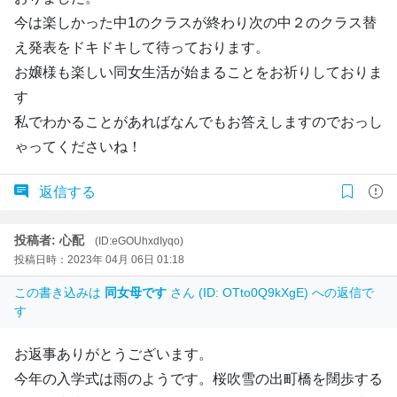
今は楽しかった中1のクラスが終わり次の中２のクラス替
え発表をドキドキして待っております。
お嬢様も楽しい同女生活が始まることをお祈りしておりま
す
私でわかることがあればなんでもお答えしますのでおっし
ゃってくださいね！
返信する
投稿者: 心配
(ID:eGOUhxdIyqo)
投稿日時：2023年 04月 06日 01:18
この書き込みは
同女母です
さん (ID: OTto0Q9kXgE) への返信で
す
お返事ありがとうございます。
今年の入学式は雨のようです。桜吹雪の出町橋を闊歩する