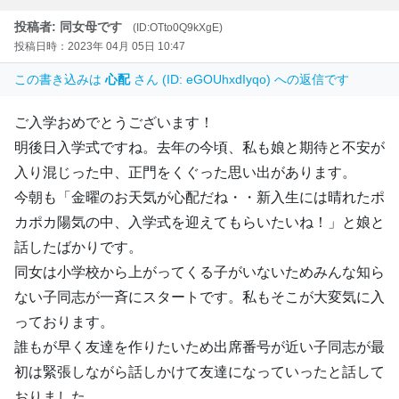
投稿者: 同女母です
(ID:OTto0Q9kXgE)
投稿日時：2023年 04月 05日 10:47
この書き込みは
心配
さん (ID: eGOUhxdIyqo) への返信です
ご入学おめでとうございます！
明後日入学式ですね。去年の今頃、私も娘と期待と不安が
入り混じった中、正門をくぐった思い出があります。
今朝も「金曜のお天気が心配だね・・新入生には晴れたポ
カポカ陽気の中、入学式を迎えてもらいたいね！」と娘と
話したばかりです。
同女は小学校から上がってくる子がいないためみんな知ら
ない子同志が一斉にスタートです。私もそこが大変気に入
っております。
誰もが早く友達を作りたいため出席番号が近い子同志が最
初は緊張しながら話しかけて友達になっていったと話して
おりました。