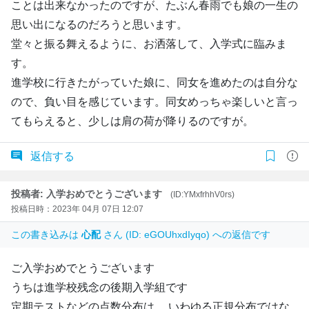
ことは出来なかったのですが、たぶん春雨でも娘の一生の
思い出になるのだろうと思います。
堂々と振る舞えるように、お洒落して、入学式に臨みま
す。
進学校に行きたがっていた娘に、同女を進めたのは自分な
ので、負い目を感じています。同女めっちゃ楽しいと言っ
てもらえると、少しは肩の荷が降りるのですが。
返信する
投稿者: 入学おめでとうございます
(ID:YMxfrhhV0rs)
投稿日時：2023年 04月 07日 12:07
この書き込みは
心配
さん (ID: eGOUhxdIyqo) への返信です
ご入学おめでとうございます
うちは進学校残念の後期入学組です
定期テストなどの点数分布は、 いわゆる正規分布ではな