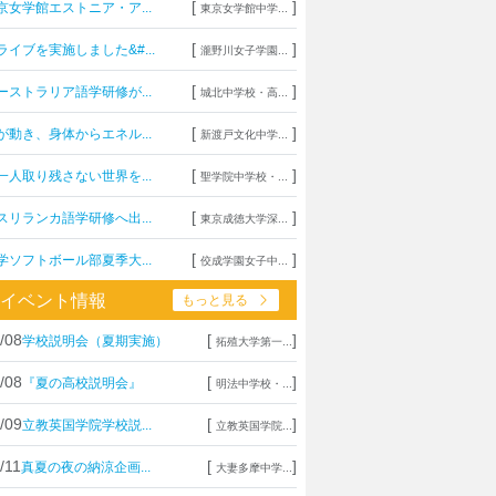
[
]
京女学館エストニア・ア...
東京女学館中学...
[
]
ライブを実施しました&#...
瀧野川女子学園...
[
]
ーストラリア語学研修が...
城北中学校・高...
[
]
が動き、身体からエネル...
新渡戸文化中学...
[
]
一人取り残さない世界を...
聖学院中学校・...
[
]
スリランカ語学研修へ出...
東京成徳大学深...
[
]
学ソフトボール部夏季大...
佼成学園女子中...
イベント情報
もっと見る
/08
[
]
学校説明会（夏期実施）
拓殖大学第一...
/08
[
]
『夏の高校説明会』
明法中学校・...
/09
[
]
立教英国学院学校説...
立教英国学院...
/11
[
]
真夏の夜の納涼企画...
大妻多摩中学...