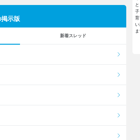
と
子
の掲示版
育
い
ま
新着スレッド