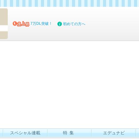
マイブッ
7万DL突破！
初めての方へ
スペシャル連載
特集
エデュナビ