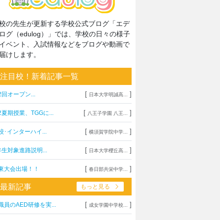
校の先生が更新する学校公式ブログ「エデ
ログ（edulog）」では、学校の日々の様子
イベント、入試情報などをブログや動画で
届けします。
注目校！新着記事一覧
[
]
2回オープン...
日本大学明誠高...
[
]
2夏期授業、TGGに...
八王子学園 八王...
[
]
校･インターハイ...
横須賀学院中学...
[
]
年生対象進路説明...
日本大学櫻丘高...
[
]
東大会出場！！
春日部共栄中学...
最新記事
もっと見る
[
]
職員のAED研修を実...
成女学園中学校...