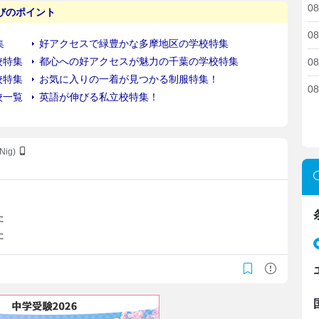
08
08
08
08
8Nig)
た
た