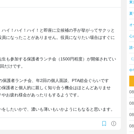
東
夏
オ
、ハイ！ハイ！ハイ！と即座に立候補の手が挙がってサクッと
心
役員になったことがありません。役員になりたい場合はすぐに
誰
生も参加する保護者ランチ会（1500円程度）が開催されてい
《
1回だけです。
中
の保護者ランチ会、年2回の個人面談、PTA総会ぐらいです
の保護者と個人的に親しく知り合う機会はほとんどありませ
08
チやお疲れ様会があったりもするようです。
08
いをしたいかで、濃いも薄いもいかようにもなると思います。
08
08