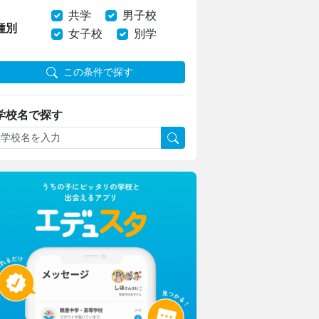
共学
男子校
種別
女子校
別学
この条件で探す
学校名で探す