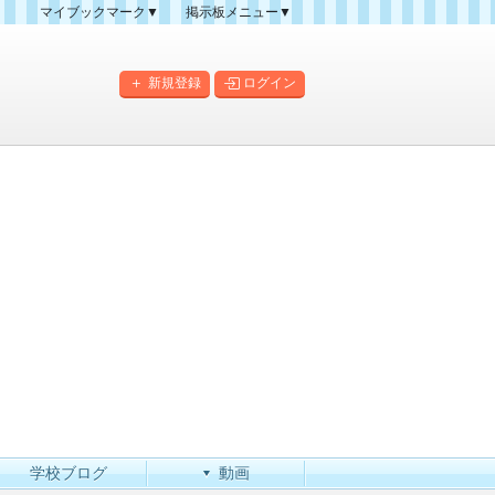
マイブックマーク▼
掲示板メニュー▼
クマーク一覧
掲示板の使い方
掲示板マップ
新規登録
ログイン
人気スレッドランキング
新規スレッド一覧
新着書き込み一覧
このカテゴリにスレッドを
作成
学校ブログ
動画