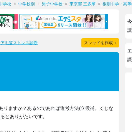
中学校
中学校別
男子中学校
東京都 三多摩
桐朋中学・高等
今
読
ケア毛髪ストレス診断
スレッドを作成 +
エ
読
ありますか？あるのであれば選考方法(立候補、くじな
けるとありがたいです。