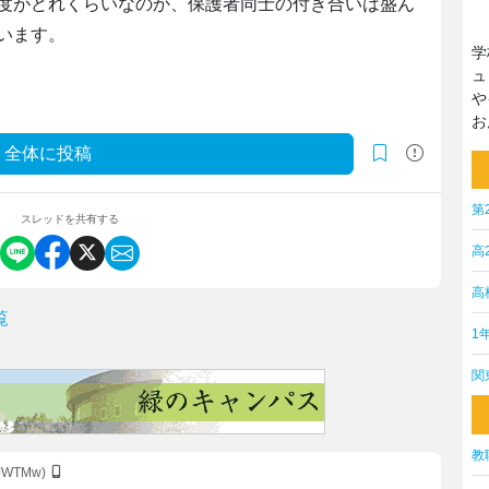
度がどれくらいなのか、保護者同士の付き合いは盛ん
います。
学
ュ
や
お
全体に投稿
第
スレッドを共有する
高
高
覧
1
関
教
5JWTMw)