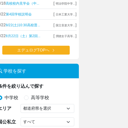
/18
[
]
高校校内見学会（中...
明治学院中学...
/22
[
]
第4回学校説明会
日本工業大学...
/22
[
]
8/22(土)10:30高校普...
国立音楽大学...
/22
[
]
8月22日（土）第2回...
潤徳女子高等...
エデュログTOPへ
学校を探す
条件を絞り込んで探す
中学校
高等学校
エリア
国公私立