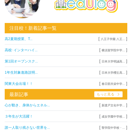
注目校！新着記事一覧
[
]
高2夏期授業、T...
八王子学園 八王...
[
]
高校･インターハイ...
横須賀学院中学...
[
]
第1回オープンスク...
日本大学明誠高...
[
]
1年生対象進路説明...
日本大学櫻丘高...
[
]
関東大会出場！！
春日部共栄中学...
最新記事
もっと見る
[
]
心が動き、身体からエネル...
新渡戸文化中学...
[
]
３年生が大活躍！
成女学園中学校...
[
]
誰一人取り残さない世界を...
聖学院中学校・...