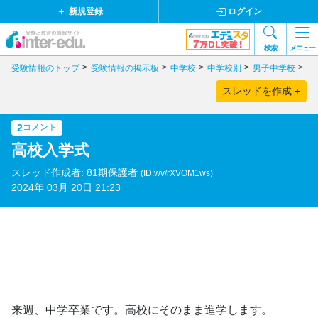
新規登録
ログイン
検索
メニュー
受験情報のトップ
受験情報の掲示板
中学校
中学校別
男子中学校
東
スレッドを作成 +
2
コメント
高校入学式
スレッド作成者: 81期保護者
(ID:wv/rXVOM1ws)
2024年 03月 20日 21:23
来週、中学卒業です。高校にそのまま進学します。