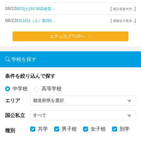
08/22
[
]
8/22(土)10:30高校普...
国立音楽大学...
08/22
[
]
8月22日（土）第2回...
潤徳女子高等...
エデュログTOPへ
学校を探す
条件を絞り込んで探す
中学校
高等学校
エリア
国公私立
共学
男子校
女子校
別学
種別