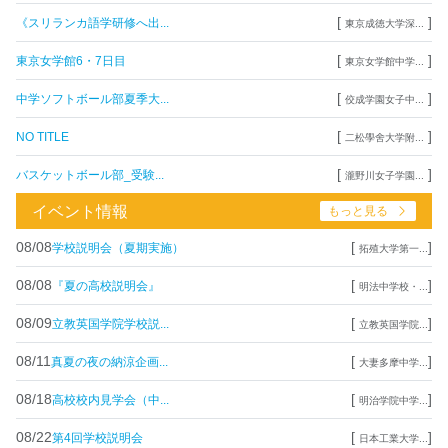
[
]
《スリランカ語学研修へ出...
東京成徳大学深...
[
]
東京女学館6・7日目
東京女学館中学...
[
]
中学ソフトボール部夏季大...
佼成学園女子中...
[
]
NO TITLE
二松學舍大学附...
[
]
バスケットボール部_受験...
瀧野川女子学園...
イベント情報
もっと見る
08/08
[
]
学校説明会（夏期実施）
拓殖大学第一...
08/08
[
]
『夏の高校説明会』
明法中学校・...
08/09
[
]
立教英国学院学校説...
立教英国学院...
08/11
[
]
真夏の夜の納涼企画...
大妻多摩中学...
08/18
[
]
高校校内見学会（中...
明治学院中学...
08/22
[
]
第4回学校説明会
日本工業大学...