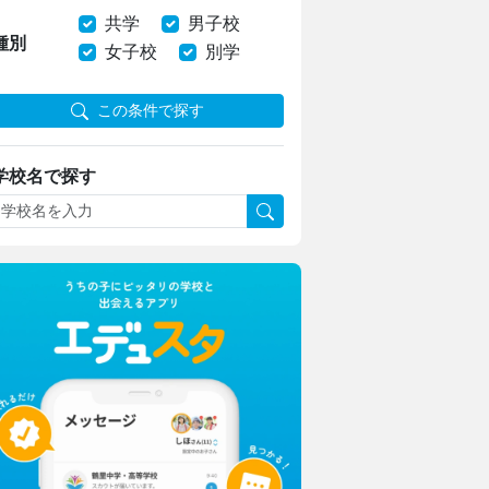
共学
男子校
種別
女子校
別学
この条件で探す
学校名で探す