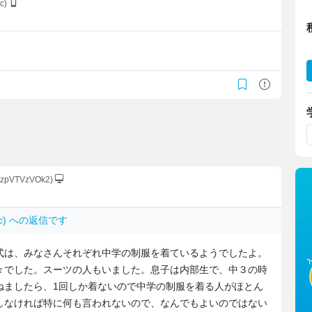
c)
:kzpVTVzVOk2)
ADc) への返信です
式は、みなさんそれぞれ中学の制服を着ているようでしたよ。
々でした。スーツの人もいました。息子は内部生で、中３の時
ねましたら、1回しか着ないので中学の制服を着る人がほとん
しなければ特に何も言われないので、なんでもよいのではない