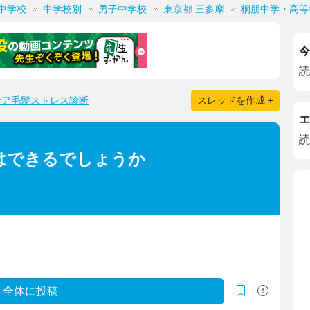
中学校
中学校別
男子中学校
東京都 三多摩
桐朋中学・高等
今
読
ケア毛髪ストレス診断
スレッドを作成 +
エ
読
はできるでしょうか
全体に投稿