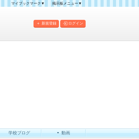
マイブックマーク▼
掲示板メニュー▼
クマーク一覧
掲示板の使い方
掲示板マップ
新規登録
ログイン
人気スレッドランキング
新規スレッド一覧
新着書き込み一覧
このカテゴリにスレッドを
作成
学校ブログ
動画