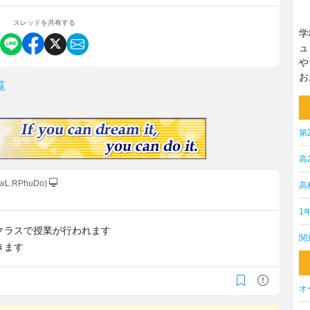
スレッドを共有する
学
ュ
や
お
覧
第
高
RwL.RPhuDo)
高
1
クラスで授業が行われます
関
きます
オ