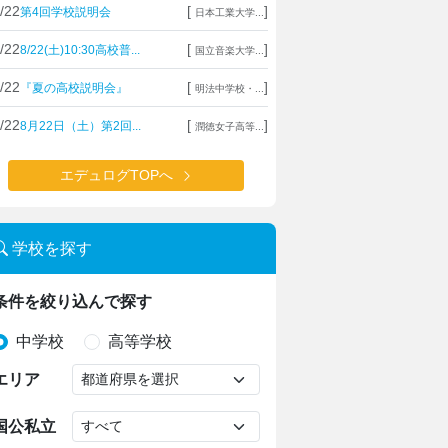
/22
[
]
第4回学校説明会
日本工業大学...
/22
[
]
8/22(土)10:30高校普...
国立音楽大学...
/22
[
]
『夏の高校説明会』
明法中学校・...
/22
[
]
8月22日（土）第2回...
潤徳女子高等...
エデュログTOPへ
学校を探す
条件を絞り込んで探す
中学校
高等学校
エリア
国公私立