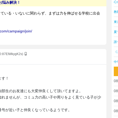
心
教
東
夏
誰
《
ID:87EIWkygK2s)
中
ます！
08
内部生のお友達にも大変仲良くして頂いてますよ。
08
知れませんが、コミュ力の高い子や周りをよく見ている子が少
08
。
番号が近い子と仲良くなっているようです。
08