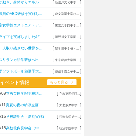
[
]
が動き、身体からエネル...
新渡戸文化中学...
[
]
職員のAED研修を実施し...
成女学園中学校...
[
]
京女学館エストニア・ア...
東京女学館中学...
[
]
ライブを実施しました&#...
瀧野川女子学園...
[
]
一人取り残さない世界を...
聖学院中学校・...
[
]
スリランカ語学研修へ出...
東京成徳大学深...
[
]
学ソフトボール部夏季大...
佼成学園女子中...
イベント情報
もっと見る
/09
[
]
立教英国学院学校説...
立教英国学院...
/11
[
]
真夏の夜の納涼企画...
大妻多摩中学...
/15
[
]
学校説明会（夏期実施）
拓殖大学第一...
/18
[
]
高校校内見学会（中...
明治学院中学...