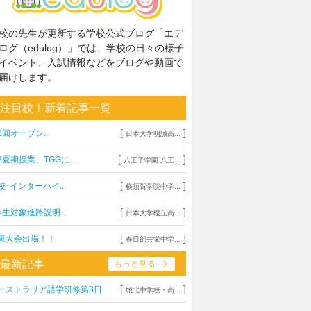
校の先生が更新する学校公式ブログ「エデ
ログ（edulog）」では、学校の日々の様子
イベント、入試情報などをブログや動画で
届けします。
注目校！新着記事一覧
[
]
2回オープン...
日本大学明誠高...
[
]
2夏期授業、TGGに...
八王子学園 八王...
[
]
校･インターハイ...
横須賀学院中学...
[
]
年生対象進路説明...
日本大学櫻丘高...
[
]
東大会出場！！
春日部共栄中学...
最新記事
もっと見る
[
]
ーストラリア語学研修第3日
城北中学校・高...