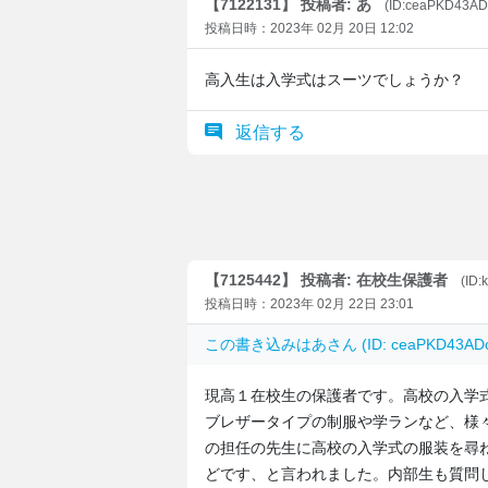
【7122131】 投稿者: あ
(ID:ceaPKD43AD
投稿日時：2023年 02月 20日 12:02
高入生は入学式はスーツでしょうか？
返信する
【7125442】 投稿者: 在校生保護者
(ID
投稿日時：2023年 02月 22日 23:01
この書き込みは
あ
さん (ID: ceaPKD43
現高１在校生の保護者です。高校の入学
ブレザータイプの制服や学ランなど、様
の担任の先生に高校の入学式の服装を尋
どです、と言われました。内部生も質問