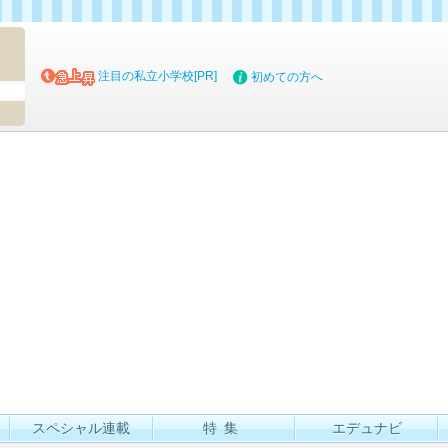
マイブッ
注目の私立小学校[PR]
初めての方へ
スペシャル連載
特集
エデュナビ