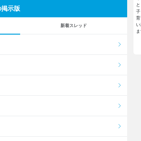
と
の掲示版
子
育
い
新着スレッド
ま