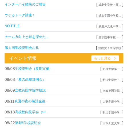
[
]
インターハイ結果のご報告
城北中学校・高...
[
]
ウケるトーク講座！
成女学園中学校...
[
]
NO TITLE
新渡戸文化中学...
[
]
チーム力向上と絆を深めた...
聖学院中学校・...
[
]
第１回学校説明会お礼
潤徳女子高等学校
イベント情報
もっと見る
08/08
[
]
学校説明会（夏期実施）
拓殖大学第一...
08/08
[
]
『夏の高校説明会』
明法中学校・...
08/09
[
]
立教英国学院学校説...
立教英国学院...
08/11
[
]
真夏の夜の納涼企画...
大妻多摩中学...
08/18
[
]
高校校内見学会（中...
明治学院中学...
08/22
[
]
第4回学校説明会
日本工業大学...