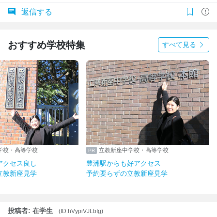
返信する
おすすめ学校特集
すべて見る
学校・高等学校
立教新座中学校・高等学校
アクセス良し
豊洲駅からも好アクセス
立教新座見学
予約要らずの立教新座見学
投稿者: 在学生
(ID:hVypiVJLbIg)