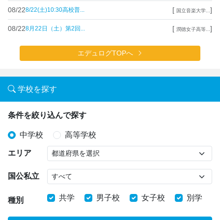
08/22
[
]
8/22(土)10:30高校普...
国立音楽大学...
08/22
[
]
8月22日（土）第2回...
潤徳女子高等...
エデュログTOPへ
学校を探す
条件を絞り込んで探す
中学校
高等学校
エリア
国公私立
共学
男子校
女子校
別学
種別