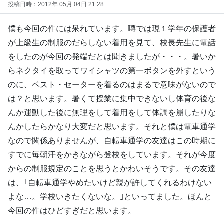
投稿日時：2012年 05月 04日 21:28
僕も今回の件には呆れています。噂では現１学年の保護者
が上級生の制服のだらしない着用を見て、校長先生に電話
をしたのが今回の発端だとは聞きましたが・・・。暑いか
らネクタイを取ってワイシャツの第一ボタンを外すという
のに、ベスト・セーターを着るのはまるで意味がないので
は？と思います。暑くて授業に集中できないし体育の後な
んか運動した後に無理をして着用をして体調を崩したりな
んかしたらかなり大変だと思います。それと僕は電車通学
なので関係ありませんが、自転車通学の友達はこの時期に
すでに毎朝汗をかきながら登校をしています。それが今度
からの制服規定のことを思うとかわいそうです。その友達
は、｢自転車通学やめたいけど親が許してくれるわけない
よな…。学校いきたくないな。｣といってました。ほんと
今回の件はひどすぎだと思います。