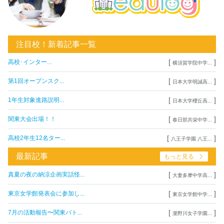
注目校！新着記事一覧
[
]
高校･インター...
横須賀学院中学...
[
]
第1回オープンスク...
日本大学明誠高...
[
]
1年生対象進路説明...
日本大学櫻丘高...
[
]
関東大会出場！！
春日部共栄中学...
[
]
高校2年生12名ター...
八王子学園 八王...
最新記事
もっと見る
[
]
真夏の夜の納涼企画実話怪...
大妻多摩中学高...
[
]
東京女学館発表会に参加し...
東京女学館中学...
[
]
7月の活動報告〜関東バト...
瀧野川女子学園...