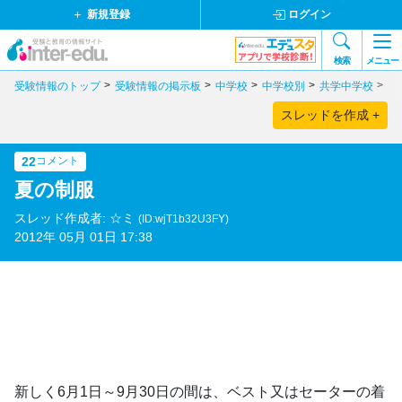
新規登録
ログイン
検索
メニュー
受験情報のトップ
受験情報の掲示板
中学校
中学校別
共学中学校
茨
スレッドを作成 +
22
コメント
夏の制服
スレッド作成者: ☆ミ
(ID:wjT1b32U3FY)
2012年 05月 01日 17:38
新しく6月1日～9月30日の間は、ベスト又はセーターの着