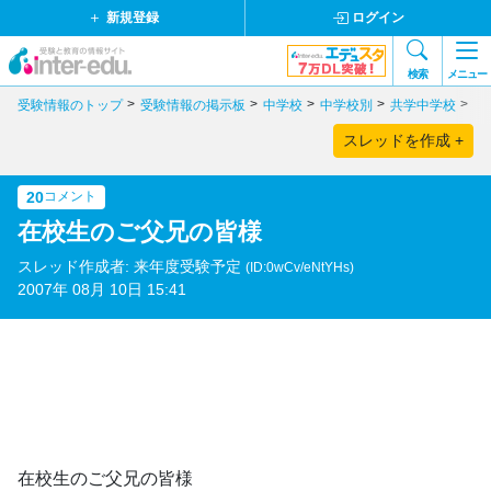
新規登録
ログイン
検索
メニュー
受験情報のトップ
受験情報の掲示板
中学校
中学校別
共学中学校
茨
スレッドを作成 +
20
コメント
在校生のご父兄の皆様
スレッド作成者: 来年度受験予定
(ID:0wCv/eNtYHs)
2007年 08月 10日 15:41
在校生のご父兄の皆様