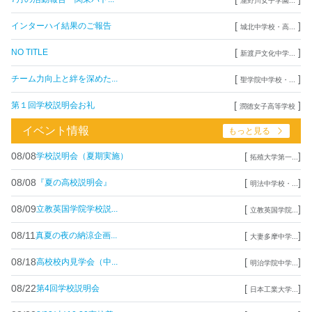
瀧野川女子学園...
[
]
インターハイ結果のご報告
城北中学校・高...
[
]
NO TITLE
新渡戸文化中学...
[
]
チーム力向上と絆を深めた...
聖学院中学校・...
[
]
第１回学校説明会お礼
潤徳女子高等学校
イベント情報
もっと見る
08/08
[
]
学校説明会（夏期実施）
拓殖大学第一...
08/08
[
]
『夏の高校説明会』
明法中学校・...
08/09
[
]
立教英国学院学校説...
立教英国学院...
08/11
[
]
真夏の夜の納涼企画...
大妻多摩中学...
08/18
[
]
高校校内見学会（中...
明治学院中学...
08/22
[
]
第4回学校説明会
日本工業大学...