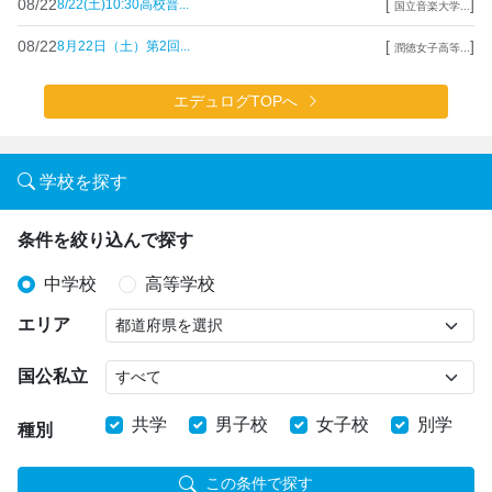
08/22
[
]
8/22(土)10:30高校普...
国立音楽大学...
08/22
[
]
8月22日（土）第2回...
潤徳女子高等...
エデュログTOPへ
学校を探す
条件を絞り込んで探す
中学校
高等学校
エリア
国公私立
共学
男子校
女子校
別学
種別
この条件で探す