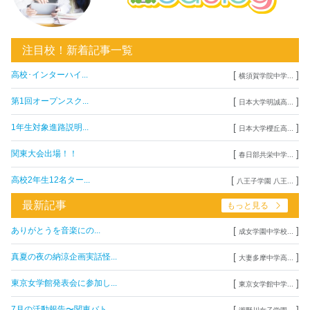
注目校！新着記事一覧
[
]
高校･インターハイ...
横須賀学院中学...
[
]
第1回オープンスク...
日本大学明誠高...
[
]
1年生対象進路説明...
日本大学櫻丘高...
[
]
関東大会出場！！
春日部共栄中学...
[
]
高校2年生12名ター...
八王子学園 八王...
最新記事
もっと見る
[
]
ありがとうを音楽にの...
成女学園中学校...
[
]
真夏の夜の納涼企画実話怪...
大妻多摩中学高...
[
]
東京女学館発表会に参加し...
東京女学館中学...
[
]
7月の活動報告〜関東バト...