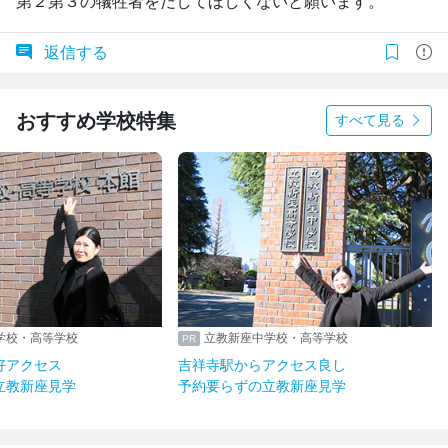
第２第３の犠牲者をだしてほしくないと願います。
返信する
おすすめ学校特集
すべて見る
中学校・高等学校
立教新座中学校・高等学校
も好アクセス
吉祥寺駅からアクセス良し
の立教新座見学
予約要らずの立教新座見学