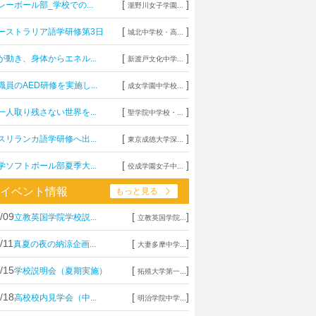
[
]
レーボール部_学校での...
瀧野川女子学園...
[
]
ーストラリア語学研修第3日
城北中学校・高...
[
]
が動き、身体からエネル...
新渡戸文化中学...
[
]
職員のAED研修を実施し...
成女学園中学校...
[
]
一人取り残さない世界を...
聖学院中学校・...
[
]
スリランカ語学研修へ出...
東京成徳大学深...
[
]
学ソフトボール部夏季大...
佼成学園女子中...
イベント情報
もっと見る
/09
[
]
立教英国学院学校説...
立教英国学院...
/11
[
]
真夏の夜の納涼企画...
大妻多摩中学...
/15
[
]
学校説明会（夏期実施）
拓殖大学第一...
/18
[
]
高校校内見学会（中...
明治学院中学...