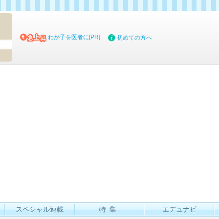
マイブッ
わが子を医者に[PR]
初めての方へ
スペシャル連載
特集
エデュナビ