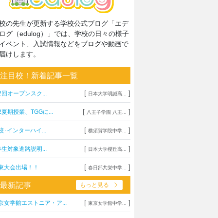
校の先生が更新する学校公式ブログ「エデ
ログ（edulog）」では、学校の日々の様子
イベント、入試情報などをブログや動画で
届けします。
注目校！新着記事一覧
[
]
2回オープンスク...
日本大学明誠高...
[
]
2夏期授業、TGGに...
八王子学園 八王...
[
]
校･インターハイ...
横須賀学院中学...
[
]
年生対象進路説明...
日本大学櫻丘高...
[
]
東大会出場！！
春日部共栄中学...
最新記事
もっと見る
[
]
京女学館エストニア・ア...
東京女学館中学...