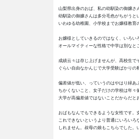
山梨県出身のおば、私の幼馴染の御嬢さ
幼馴染の御嬢さんは多分毛色がちがうと
いわゆる幼稚園、小学校までお嬢様教育
お嬢様としていきるのではなく、いろい
オールマイティーな性格で中学は別なと
成績云々は存じ上げませんが、高校生で
ぐらい自由なかんじで大学受験ばかりの
偏差値が低い、っていうのはやはり緑あ
ちかくないこと、女子だけの学校は年々
大学が高偏差値ではないことだからだと
おばもなんでもできるような女性です。
これできないというより普通にいろいろ
しれません。叔母の娘もこちらでした。