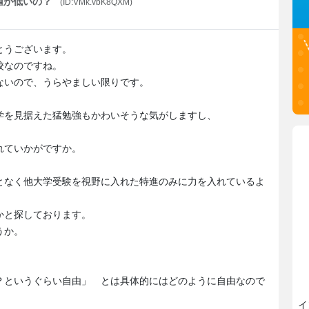
差値が低いの？
(ID:VMk.vbK8QXM)
とうございます。
校なのですね。
ないので、うらやましい限りです。
学を見据えた猛勉強もかわいそうな気がしますし、
。
れていかがですか。
となく他大学受験を視野に入れた特進のみに力を入れているよ
かと探しております。
うか。
？というぐらい自由」 とは具体的にはどのように自由なので
イ