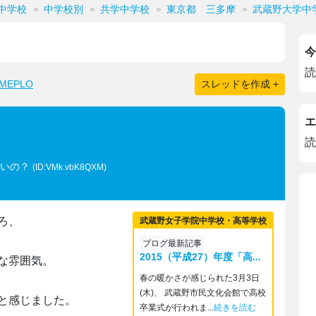
中学校
中学校別
共学中学校
東京都 三多摩
武蔵野大学中
今
読
EPLO
スレッドを作成 +
エ
読
低いの？
(ID:VMk.vbK8QXM)
ろ、
武蔵野女子学院中学校・高等学校
ブログ最新記事
2015（平成27）年度「高...
な雰囲気。
春の暖かさが感じられた3月3日
(木)、 武蔵野市民文化会館で高校
と感じました。
卒業式が行われま...
続きを読む