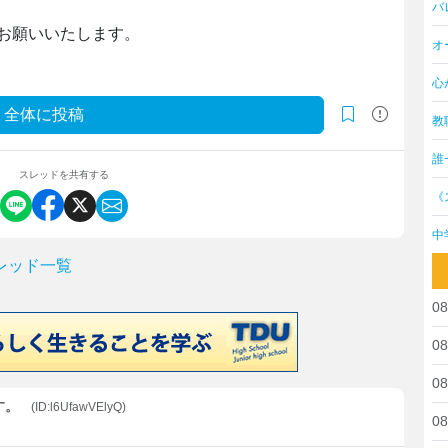
バ
お願いいたします。
オ
心
全体に投稿
教
誰
スレッドを共有する
《
中
レッド一覧
08
08
08
す。
(ID:l6UfawVElyQ)
08