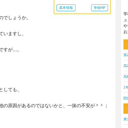
基本情報
学校HP
学
のでしょうか。
ュ
や
お
ていますし、
ですが…。
第
高
高
1
としても、
関
他の原因があるのではないかと、一抹の不安が＾＾；
東