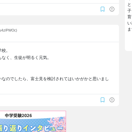
と
子
育
い
ま
bu4z/PWOc)
学校。
もなく、生徒が明るく元気。
いなのでしたら、富士見を検討されてはいかがかと思いまし