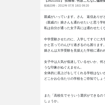
【2621332】 投稿者: 何故こんなに偏
投稿日時：2012年 07月 18日 09:20
親戚がいっています。さん 返信ありが
（親戚の）娘さんも通わせたいと思う学
私は自分が通った女子高には通わせたく
中学受験させたのに、入学してすぐに大
かと言ってのんびり過ぎるのも困ります
娘さんは大学受験を見据えた学校に通わ
女子中は人気が低迷しているせいか、何
うな印象がぬぐえません。
全体的に底上げをしてくれる学校はない
どこかお心当たりの学校をご存知でしょ
また「高校生でそういう選択ができるの
しょうか。