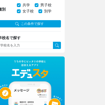
共学
男子校
種別
女子校
別学
この条件で探す
学校名で探す