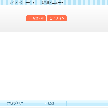
マイブックマーク▼
掲示板メニュー▼
クマーク一覧
掲示板の使い方
掲示板マップ
新規登録
ログイン
人気スレッドランキング
新規スレッド一覧
新着書き込み一覧
このカテゴリにスレッドを
作成
学校ブログ
動画