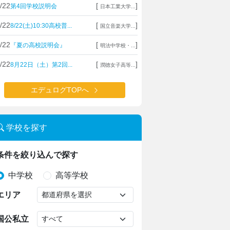
/22
[
]
第4回学校説明会
日本工業大学...
/22
[
]
8/22(土)10:30高校普...
国立音楽大学...
/22
[
]
『夏の高校説明会』
明法中学校・...
/22
[
]
8月22日（土）第2回...
潤徳女子高等...
エデュログTOPへ
学校を探す
条件を絞り込んで探す
中学校
高等学校
エリア
国公私立