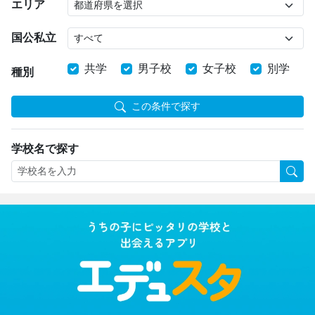
エリア
国公私立
共学
男子校
女子校
別学
種別
この条件で探す
学校名で探す