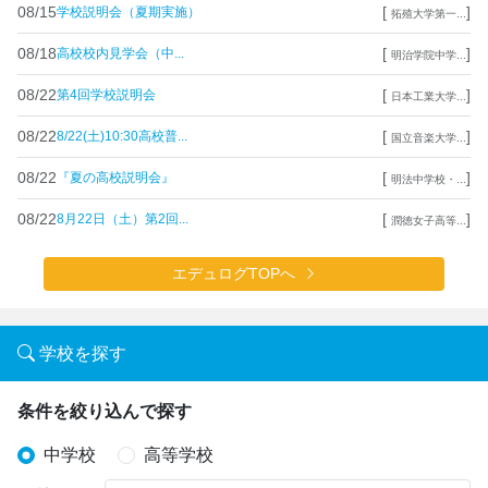
08/15
[
]
学校説明会（夏期実施）
拓殖大学第一...
08/18
[
]
高校校内見学会（中...
明治学院中学...
08/22
[
]
第4回学校説明会
日本工業大学...
08/22
[
]
8/22(土)10:30高校普...
国立音楽大学...
08/22
[
]
『夏の高校説明会』
明法中学校・...
08/22
[
]
8月22日（土）第2回...
潤徳女子高等...
エデュログTOPへ
学校を探す
条件を絞り込んで探す
中学校
高等学校