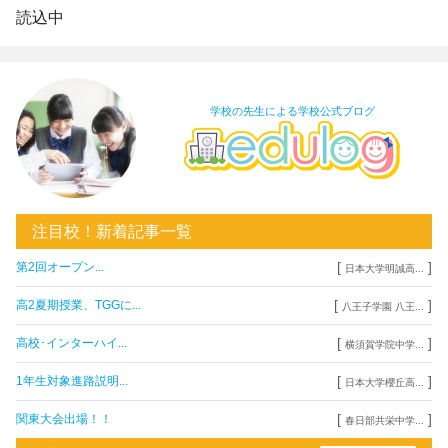
読込中
学校の先生による学校公式ブログ
注目校！新着記事一覧
[
]
第2回オープン...
日本大学明誠高...
[
]
高2夏期授業、TGGに...
八王子学園 八王...
[
]
高校･インターハイ...
横須賀学院中学...
[
]
1年生対象進路説明...
日本大学櫻丘高...
[
]
関東大会出場！！
春日部共栄中学...