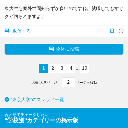
東大生も案外世間知らずが多いのですね。就職してもすぐ
クビ切られますよ。
返信する
全体に投稿
1
2
3
4
…
10
現在
1
/
10
ページ
ページへ移動
"東京大学"のスレッド一覧
合わせてチェックしたい
"
学校別
"カテゴリーの掲示版