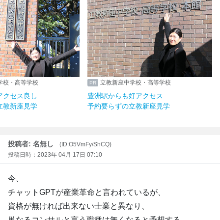
学校・高等学校
立教新座中学校・高等学校
アクセス良し
豊洲駅からも好アクセス
立教新座見学
予約要らずの立教新座見学
投稿者: 名無し
(ID:O5VmFy/ShCQ)
投稿日時：2023年 04月 17日 07:10
今、
チャットGPTが産業革命と言われているが、
資格が無ければ出来ない士業と異なり、
単なるコンサルと言う職種は無くなると予想する。