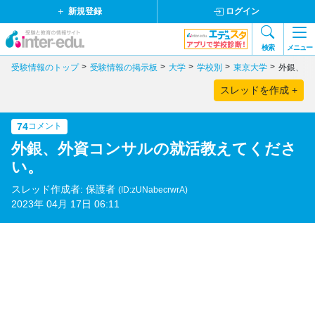
新規登録
ログイン
検索
メニュー
受験情報のトップ
受験情報の掲示板
大学
学校別
東京大学
外銀、外
スレッドを作成 +
74
コメント
外銀、外資コンサルの就活教えてくださ
い。
スレッド作成者: 保護者
(ID:zUNabecrwrA)
2023年 04月 17日 06:11