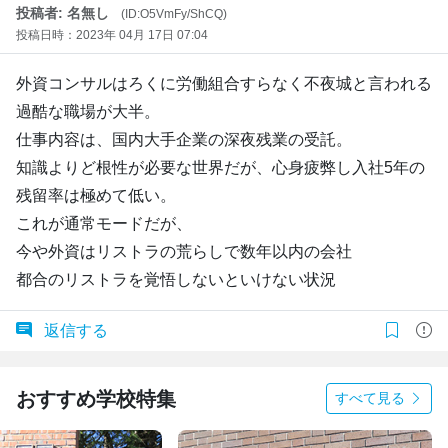
投稿者: 名無し
(ID:O5VmFy/ShCQ)
投稿日時：2023年 04月 17日 07:04
外資コンサルはろくに労働組合すらなく不夜城と言われる
過酷な職場が大半。
仕事内容は、国内大手企業の深夜残業の受託。
知識よりど根性が必要な世界だが、心身疲弊し入社5年の
残留率は極めて低い。
これが通常モードだが、
今や外資はリストラの荒らしで数年以内の会社
都合のリストラを覚悟しないといけない状況
返信する
おすすめ学校特集
すべて見る