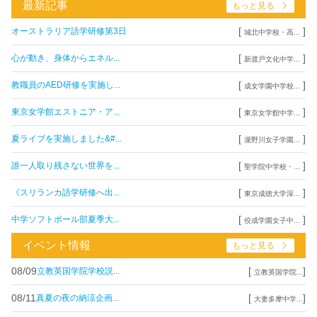
最新記事
もっと見る
[
]
オーストラリア語学研修第3日
城北中学校・高...
[
]
心が動き、身体からエネル...
新渡戸文化中学...
[
]
教職員のAED研修を実施し...
成女学園中学校...
[
]
東京女学館エストニア・ア...
東京女学館中学...
[
]
夏ライブを実施しました&#...
瀧野川女子学園...
[
]
誰一人取り残さない世界を...
聖学院中学校・...
[
]
《スリランカ語学研修へ出...
東京成徳大学深...
[
]
中学ソフトボール部夏季大...
佼成学園女子中...
イベント情報
もっと見る
08/09
[
]
立教英国学院学校説...
立教英国学院...
08/11
[
]
真夏の夜の納涼企画...
大妻多摩中学...