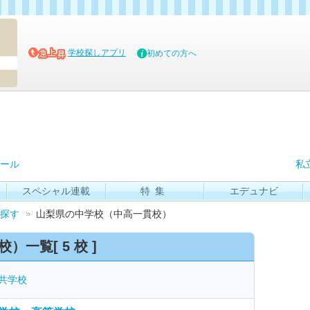
マイブッ
学校探しアプリ
初めての方へ
ール
私
スペシャル連載
特集
エデュナビ
探す
山梨県の中学校（中高一貫校）
校）一覧[
5 校
]
共学校