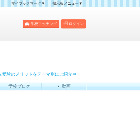
マイブックマーク▼
掲示板メニュー▼
クマーク一覧
掲示板の使い方
掲示板マップ
学校マッチング
ログイン
人気スレッドランキング
新規スレッド一覧
新着書き込み一覧
過去ログ
立受験のメリットをテーマ別にご紹介⇒
学校ブログ
動画