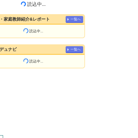
読込中...
・家庭教師紹介&レポート
一覧へ
読込中...
デュナビ
一覧へ
読込中...