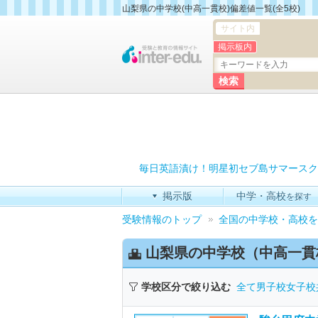
山梨県の中学校(中高一貫校)偏差値一覧(全5校)
サイト内
掲示板内
毎日英語漬け！明星初セブ島サマースク
掲示版
中学・高校
を探す
受験情報のトップ
全国の中学校・高校を
山梨県の中学校（中高一貫
学校区分で絞り込む
全て
男子校
女子校