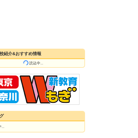
校紹介&おすすめ情報
読込中...
グ
..