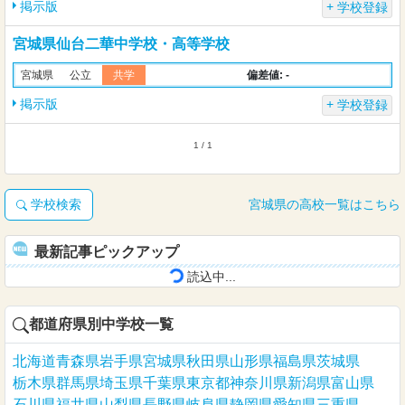
掲示版
学校登録
宮城県仙台二華中学校・高等学校
偏差値: -
宮城県
公立
共学
掲示版
学校登録
1 / 1
学校検索
宮城県の高校一覧はこちら
最新記事ピックアップ
読込中...
都道府県別中学校一覧
北海道
青森県
岩手県
宮城県
秋田県
山形県
福島県
茨城県
栃木県
群馬県
埼玉県
千葉県
東京都
神奈川県
新潟県
富山県
石川県
福井県
山梨県
長野県
岐阜県
静岡県
愛知県
三重県