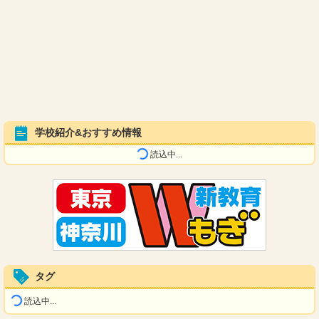
学校紹介&おすすめ情報
読込中...
タグ
読込中...