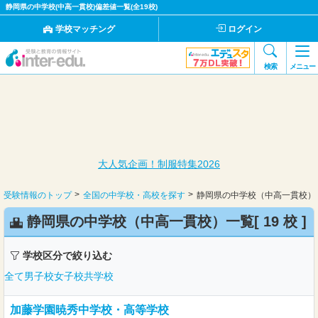
静岡県の中学校(中高一貫校)偏差値一覧(全19校)
学校マッチング
ログイン
検索
メニュー
大人気企画！制服特集2026
受験情報のトップ
全国の中学校・高校を探す
静岡県の中学校（中高一貫校）
静岡県の中学校（中高一貫校）一覧[
19 校
]
学校区分で絞り込む
全て
男子校
女子校
共学校
加藤学園暁秀中学校・高等学校