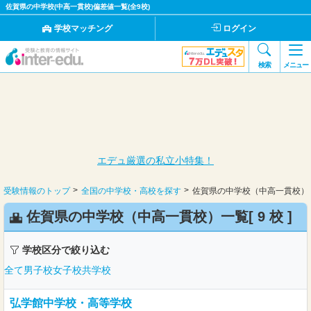
佐賀県の中学校(中高一貫校)偏差値一覧(全9校)
学校マッチング
ログイン
検索
メニュー
エデュ厳選の私立小特集！
受験情報のトップ
全国の中学校・高校を探す
佐賀県の中学校（中高一貫校）
佐賀県の中学校（中高一貫校）一覧[
9 校
]
学校区分で絞り込む
全て
男子校
女子校
共学校
弘学館中学校・高等学校