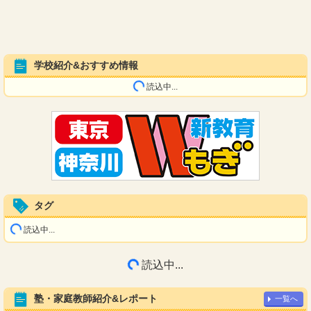
学校紹介&おすすめ情報
読込中...
タグ
読込中...
読込中...
塾・家庭教師紹介&レポート
一覧へ