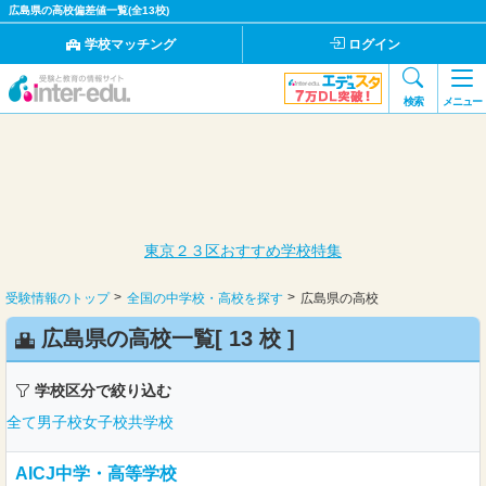
広島県の高校偏差値一覧(全13校)
学校マッチング
ログイン
検索
メニュー
東京２３区おすすめ学校特集
受験情報のトップ
全国の中学校・高校を探す
広島県の高校
広島県の高校一覧[
13 校
]
学校区分で絞り込む
全て
男子校
女子校
共学校
AICJ中学・高等学校