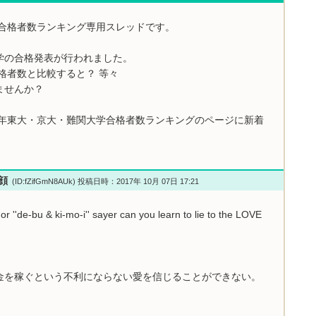
学合格者数ランキング専用スレッドです。
学の合格発表が行われました。
格者数と比較すると？ 等々
ませんか？
7年東大・京大・難関大学合格者数ランキングのページに新着
小顔
(ID:fZifGmN8AUk) 投稿日時：2017年 10月 07日 17:21
or ''de-bu & ki-mo-i'' sayer can you learn to lie to the LOVE
金を稼ぐという不利にならない愛を信じることができない。