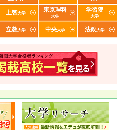
東京理科
学習院
上智
大学
大学
大学
立教
中央
法政
大学
大学
大学
速報！2017年 