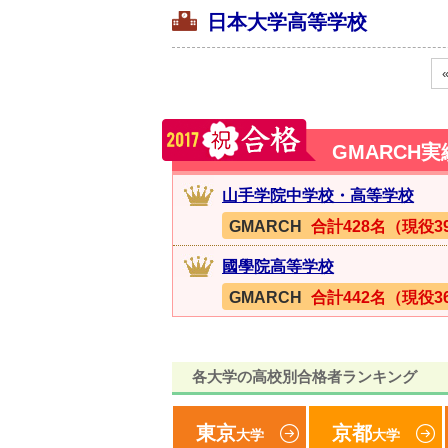
日本大学高等学校
GMARCH
山手学院中学校・高等学校
GMARCH
合計428名（現役3
國學院高等学校
GMARCH
合計442名（現役3
各大学の高校別合格者ランキング
東京
京都
大学
大学