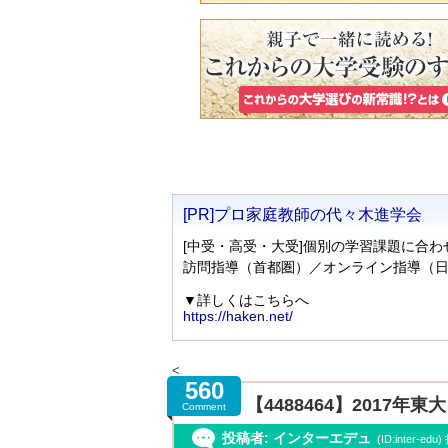
<
560
【4488464】2017
Comment
投稿者: インターエデュ
(ID:inter-ed