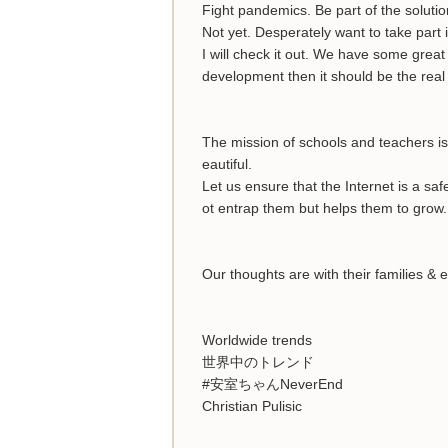
Fight pandemics. Be part of the solutio
Not yet. Desperately want to take part i
I will check it out. We have some grea
development then it should be the real
The mission of schools and teachers is 
eautiful.
Let us ensure that the Internet is a sa
ot entrap them but helps them to grow.
Our thoughts are with their families &
Worldwide trends
世界中のトレンド
#安室ちゃんNeverEnd
Christian Pulisic