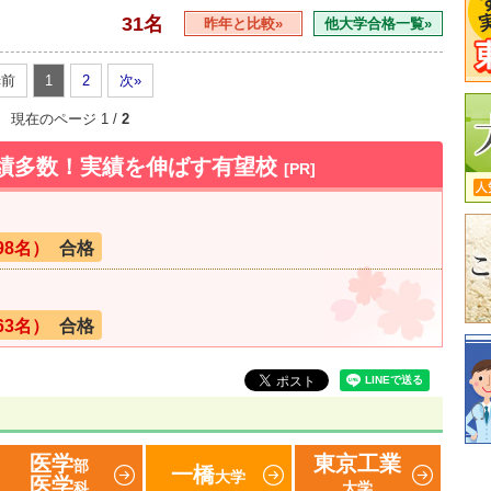
31名
昨年と比較»
他大学合格一覧»
«前
1
2
次»
現在のページ 1 /
2
実績多数！実績を伸ばす有望校
[PR]
98名）
合格
63名）
合格
医学
東京工業
部
一橋
大学
医学
科
大学