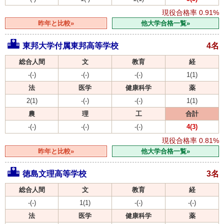
現役合格率
0.91%
昨年と比較»
他大学合格一覧»
東邦大学付属東邦高等学校
4名
総合人間
文
教育
経
-(-)
-(-)
-(-)
1(1)
法
医学
健康科学
薬
2(1)
-(-)
-(-)
1(1)
農
理
工
合計
-(-)
-(-)
-(-)
4(3)
現役合格率
0.81%
昨年と比較»
他大学合格一覧»
徳島文理高等学校
3名
総合人間
文
教育
経
-(-)
1(1)
-(-)
-(-)
法
医学
健康科学
薬