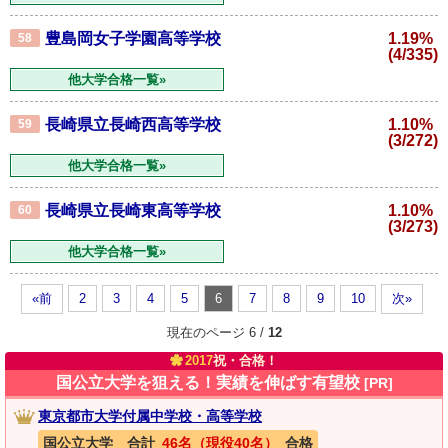
豊島岡女子学園高等学校
1.19%
58
(4/335)
他大学合格一覧»
長崎県立長崎西高等学校
1.10%
59
(3/272)
他大学合格一覧»
長崎県立長崎東高等学校
1.10%
60
(3/273)
他大学合格一覧»
«前
2
3
4
5
6
7
8
9
10
次»
現在のページ 6 /
12
2017
祝・合格！
国公立大学を狙える！実績を伸ばす有望校
[PR]
東京都市大学付属中学校・高等学校
国公立大学 合計
46名（現役40名）
合格