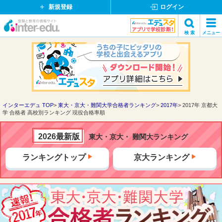
新規登録
ログイン
イ
検 索
メニュー
ン
閉
検索
タ
じ
ー
る
エ
デ
ュ・
ド
インターエデュ TOP
東大・京大・難関大学合格者ランキング
2017年
2017年 京都大
学 合格者 高校別ランキング 現役合格率順
ッ
ト
コ
2026最新版
東大・京大・ 難関大ランキング
ム
ランキングトップ
京大ランキング