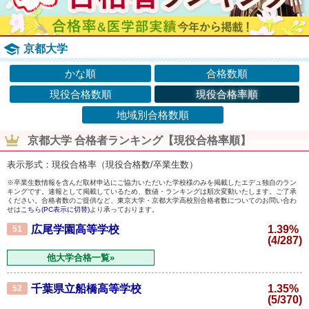
京都大学
かな順
合格数順
現役合格数順
現役合格率順
地域別合格数順
京都大学 合格者ランキング【現役合格率順】
表示形式：現役合格率（現役合格数/卒業生数）
※卒業生数情報を含んだ取材申込にご協力いただいた学校様のみを掲載したエデュ独自のラン
キングです。速報として掲載しているため、数値・ランキングは順次変動いたします。ご了承
ください。合格者数のご提供など、東京大学・京都大学高校別合格者数についてのお問い合わ
せは
こちら(PC表示に切替)
より承っております。
広尾学園高等学校
1.39%
51
(4/287)
他大学合格一覧»
千葉県立船橋高等学校
1.35%
52
(5/370)