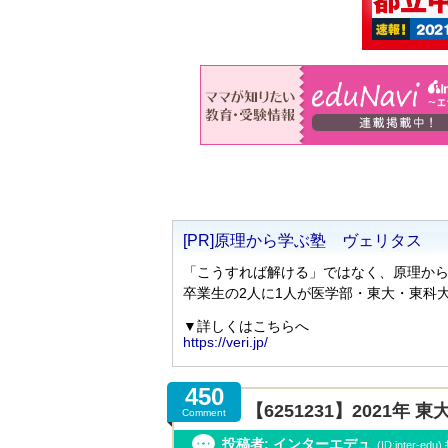
450
【6251231】2021
Comment
投稿者: インターエデュ
(ID:inter-ed