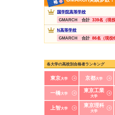
国学院高等学校
GMARCH 合計
339名（現役
N高等学校
GMARCH 合計
86名（現役
各大学の高校別合格者ランキング
東京
京都
大学
大学
東京工業
一橋
大学
大学
東京理科
上智
大学
大学