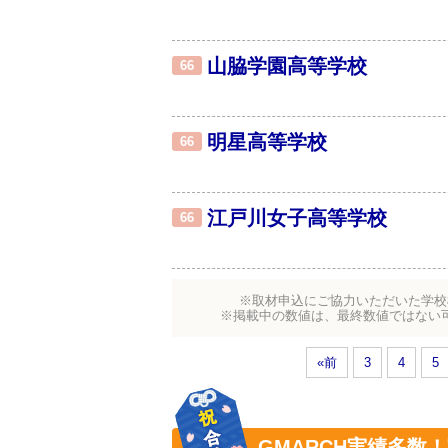
山脇学園高等学校
66
明星高等学校
66
江戸川女子高等学校
66
※取材申込にご協力いただいた学校
※掲載中の数値は、最終数値ではない
«前
3
4
5
GMARCH実績多数