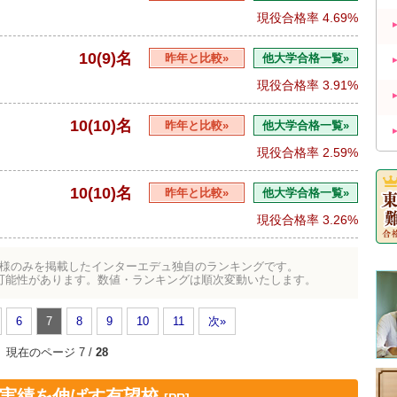
現役合格率
4.69%
10(9)名
昨年と比較»
他大学合格一覧»
現役合格率
3.91%
10(10)名
昨年と比較»
他大学合格一覧»
現役合格率
2.59%
10(10)名
昨年と比較»
他大学合格一覧»
現役合格率
3.26%
様のみを掲載したインターエデュ独自のランキングです。
可能性があります。数値・ランキングは順次変動いたします。
6
7
8
9
10
11
次»
現在のページ 7 /
28
！実績を伸ばす有望校