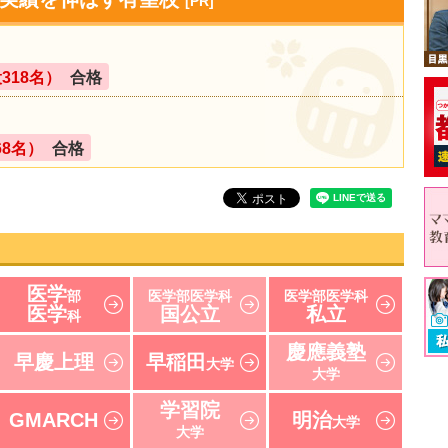
[PR]
318名）
合格
68名）
合格
医学
部
医学部医学科
医学部医学科
医学
国公立
私立
科
慶應義塾
早慶上理
早稲田
大学
大学
学習院
GMARCH
明治
大学
大学