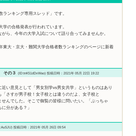
者数ランキング専用スレッド」です。
関大学の合格発表が行われています。
ながら、今年の大学入試について語り合ってみませんか。
1年東大・京大・難関大学合格者数ランキングのページに新着
い その３
(ID:tnK51dDxWao) 投稿日時：2021年 05月 22日 19:22
に近い意見として「男女別学vs男女共学」というものはあり
も「さすが男子校！女子校とは違うのだよ、女子校と
ませんでした。そこで御覧の皆様に問いたい。「ぶっちゃ
ちに分がある？」
P.AuSJU) 投稿日時：2021年 05月 26日 09:54