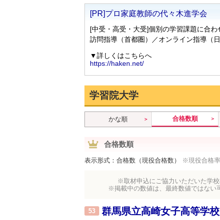
学習院大学
合格数順
かな順
合格数順
表示形式：合格数（現役合格数）
※現役合格
※取材申込にご協力いただいた学校
※掲載中の数値は、最終数値ではない
群馬県立高崎女子高等学校
53