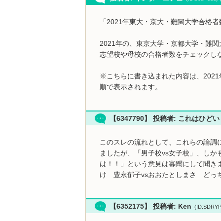
「2021年東大・京大・難関大学合格
2021年の、東京大学・京都大学・難
志望校や母校の合格者数をチェックし
※こちらに書き込まれた内容は、202
順で表示されます。
【6347790】 投稿者: これはひど
このスレの流れとして、これらの論調
ましたが、「男子校vs女子校」、しか
は！！」という意見は寡聞にして聞き
け 豊永郁子vsおおたとしまさ どっ
【6352175】 投稿者: Ken
(ID:SDRY