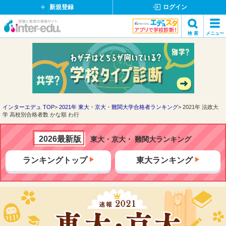
新規登録
ログイン
イ
検 索
メニュー
ン
閉
検索
タ
じ
ー
る
エ
デ
ュ・
ド
インターエデュ TOP
2021年 東大・京大・難関大学合格者ランキング
2021年 法政大
学 高校別合格者数 かな順 わ行
ッ
ト
コ
2026最新版
東大・京大・ 難関大ランキング
ム
ランキングトップ
東大ランキング