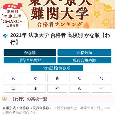
2021年 法政大学 合格者 高校別 かな順【わ
行】
かな順
合格数順
現役合格数順
現役合格率順
地域別合格数順
あ
か
さ
た
な
は
ま
や
ら
わ
【わ行】の高校一覧
表示形式：合格数（現役合格数）
※現役合格率は、卒業生数に対しての
現役合格数の割合です。