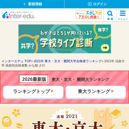
新規登録
ログイン
イ
検 索
メニュー
ン
閉
検索
タ
じ
ー
る
エ
デ
ュ・
ド
インターエデュ TOP
2021年 東大・京大・難関大学合格者ランキング
2021年 法政大
学 高校別合格者数 かな順 さ行
ッ
ト
コ
2026最新版
東大・京大・ 難関大ランキング
ム
ランキングトップ
東大ランキング