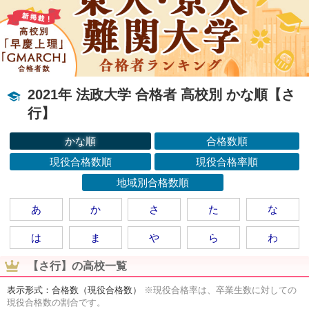
2021年 法政大学 合格者 高校別 かな順【さ
行】
かな順
合格数順
現役合格数順
現役合格率順
地域別合格数順
あ
か
さ
た
な
は
ま
や
ら
わ
【さ行】の高校一覧
表示形式：合格数（現役合格数）
※現役合格率は、卒業生数に対しての
現役合格数の割合です。