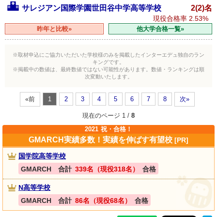
サレジアン国際学園世田谷中学高等学校
2(2)名
現役合格率
2.53%
昨年と比較»
他大学合格一覧»
※取材申込にご協力いただいた学校様のみを掲載したインターエデュ独自のラン
キングです。
※掲載中の数値は、最終数値ではない可能性があります。数値・ランキングは順
次変動いたします。
«前
1
2
3
4
5
6
7
8
次»
現在のページ 1 /
8
2021
祝・合格！
GMARCH実績多数！実績を伸ばす有望校
[PR]
国学院高等学校
GMARCH 合計
339名（現役318名）
合格
N高等学校
GMARCH 合計
86名（現役68名）
合格