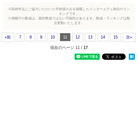
※取材申込にご協力いただいた学校様のみを掲載したインターエデュ独自のラン
キングです。
※掲載中の数値は、最終数値ではない可能性があります。数値・ランキングは順
次変動いたします。
«前
7
8
9
10
11
12
13
14
15
次»
現在のページ 11 /
17