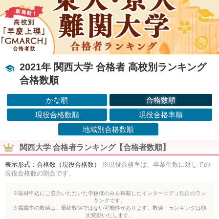
2021年 関西大学 合格者 高校別ランキング
合格数順
かな順
合格数順
現役合格数順
現役合格率順
地域別合格数順
関西大学 合格者ランキング【合格者数順】
表示形式：合格数（現役合格数）
※現役合格率は、卒業生数に対しての
現役合格数の割合です。
※取材申込にご協力いただいた学校様のみを掲載したインターエデュ独自のラン
キングです。
※掲載中の数値は、最終数値ではない可能性があります。数値・ランキングは順
次変動いたします。