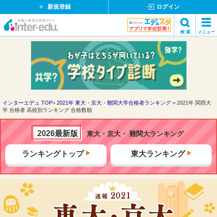
新規登録
ログイン
イ
検 索
メニュー
ン
閉
検索
タ
じ
ー
る
エ
デ
ュ・
ド
インターエデュ TOP
2021年 東大・京大・難関大学合格者ランキング
2021年 関西大
学 合格者 高校別ランキング 合格数順
ッ
ト
コ
2026最新版
東大・京大・ 難関大ランキング
ム
ランキングトップ
東大ランキング