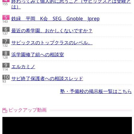
終わってみて個人的に思うこと（サピックスとは受験と
155
は）
鉄緑 平岡 K会 SEG Gnoble Jprep
143
最近の希学園、おかしくないですか？
137
サピックスのトップクラスのレベル。
132
浜学園修了組への相談室
128
エルカミノ
114
サピ終了保護者への相談スレッド
93
塾・予備校の掲示板一覧はこちら
ピックアップ動画