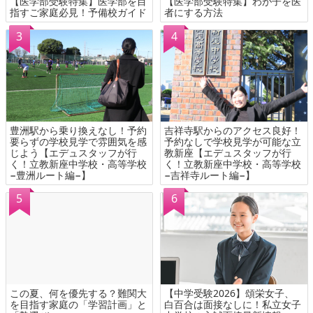
【医学部受験特集】医学部を目
【医学部受験特集】わが子を医
指すご家庭必見！予備校ガイド
者にする方法
豊洲駅から乗り換えなし！予約
吉祥寺駅からのアクセス良好！
要らずの学校見学で雰囲気を感
予約なしで学校見学が可能な立
じよう【エデュスタッフが行
教新座【エデュスタッフが行
く！立教新座中学校・高等学校
く！立教新座中学校・高等学校
−豊洲ルート編−】
−吉祥寺ルート編−】
この夏、何を優先する？難関大
【中学受験2026】頌栄女子、
を目指す家庭の「学習計画」と
白百合は面接なしに！私立女子