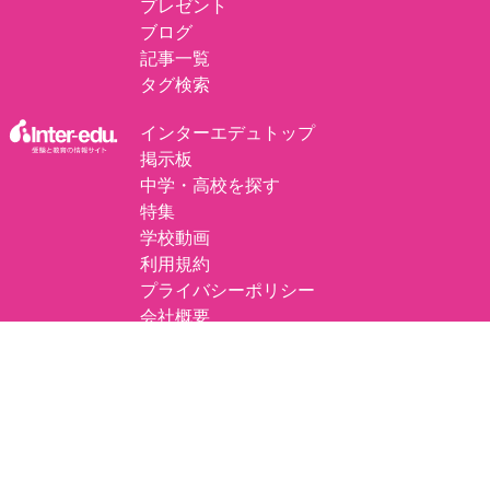
プレゼント
ブログ
記事一覧
タグ検索
インターエデュトップ
掲示板
中学・高校を探す
特集
学校動画
利用規約
プライバシーポリシー
会社概要
プレスリリースについて
掲載の記事・写真・イラスト・独自調査データなど、すべてのコンテンツの無断
複写・転載・公衆送信等を禁じます。
©
エデュナビ by inter-edu