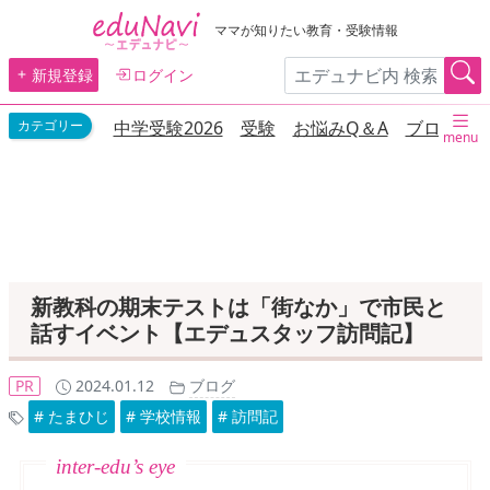
ママが知りたい教育・受験情報
新規登録
ログイン
中学受験2026
受験
お悩みQ＆A
ブログ
menu
新教科の期末テストは「街なか」で市民と
話すイベント【エデュスタッフ訪問記】
PR
2024.01.12
ブログ
# たまひじ
# 学校情報
# 訪問記