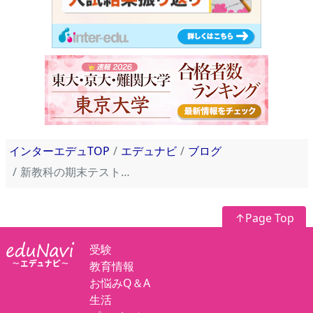
インターエデュTOP
エデュナビ
ブログ
新教科の期末テストは「街なか」で市民と話すイベント【エデュスタッフ訪問記】
↑Page Top
受験
教育情報
お悩みQ＆A
生活