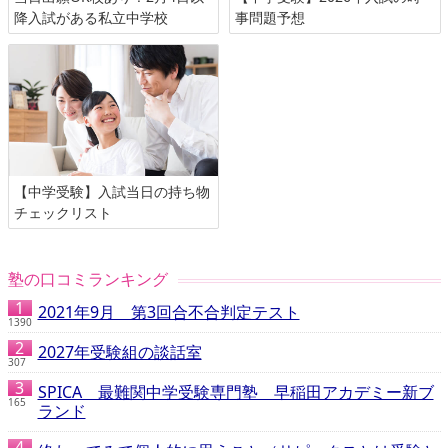
降入試がある私立中学校
事問題予想
【中学受験】入試当日の持ち物
チェックリスト
塾の口コミランキング
2021年9月 第3回合不合判定テスト
1390
2027年受験組の談話室
307
SPICA 最難関中学受験専門塾 早稲田アカデミー新ブ
165
ランド