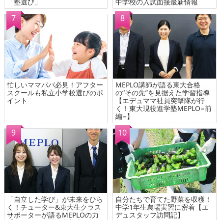
「塾選び」
中学校の入試面接最新情報
忙しいママパパ必見！アフター
MEPLO講師が語る東大合格
スクールも私立小学校選びのポ
の“その先”を見据えた学習指導
イント
【エデュママ社員突撃隊が行
く！東大現役進学塾MEPLO−前
編−】
「自立した学び」が未来をひら
自分たちで育てた野菜を収穫！
く！チューター&東大生クラス
中学1年生農場実習に密着【エ
サポーターが語るMEPLOの力
デュスタッフ訪問記】