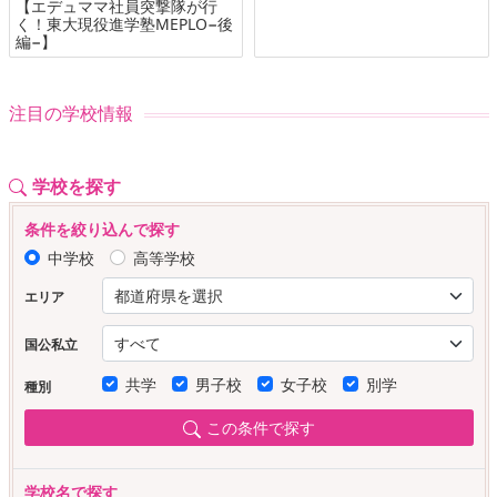
【エデュママ社員突撃隊が行
く！東大現役進学塾MEPLO−後
編−】
注目の学校情報
学校を探す
条件を絞り込んで探す
中学校
高等学校
エリア
国公私立
共学
男子校
女子校
別学
種別
この条件で探す
学校名で探す