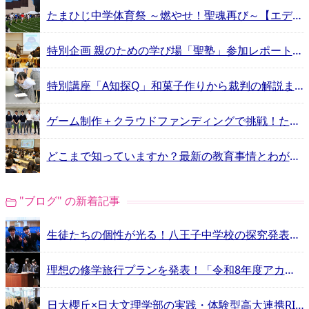
たまひじ中学体育祭 ～燃やせ！聖魂再び～【エデュスタッフ訪問記】
特別企画 親のための学び場「聖塾」参加レポート【エデュスタッフ訪問記】
特別講座「A知探Q」和菓子作りから裁判の解説まで【エデュスタッフ訪問記】
ゲーム制作＋クラウドファンディングで挑戦！たまひじのボランティア活動【エデュスタッフ訪問記】
どこまで知っていますか？最新の教育事情とわが子の深い関係【エデュスタッフ訪問記】
"ブログ" の新着記事
生徒たちの個性が光る！八王子中学校の探究発表会 【エデュスタッフ訪問記】
理想の修学旅行プランを発表！「令和8年度アカデミア明誠」レポート【エデュスタッフ訪問記】
日大櫻丘×日大文理学部の実践・体験型高大連携RINGS【エデュスタッフ訪問記】