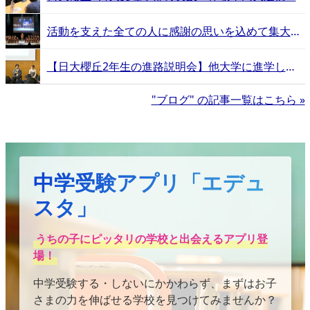
活動を支えた全ての人に感謝の思いを込めて集大成のダンス！日大明誠ダンス部自主公演「Gift」【エデュスタッフ訪問記】
【日大櫻丘2年生の進路説明会】他大学に進学した卒業生たちのリアル体験記
"ブログ" の記事一覧はこちら »
中学受験アプリ「エデュ
スタ」
うちの子にピッタリの学校と出会えるアプリ登
場！
中学受験する・しないにかかわらず、まずはお子
さまの力を伸ばせる学校を見つけてみませんか？