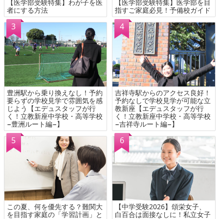
【医学部受験特集】わが子を医
【医学部受験特集】医学部を目
者にする方法
指すご家庭必見！予備校ガイド
豊洲駅から乗り換えなし！予約
吉祥寺駅からのアクセス良好！
要らずの学校見学で雰囲気を感
予約なしで学校見学が可能な立
じよう【エデュスタッフが行
教新座【エデュスタッフが行
く！立教新座中学校・高等学校
く！立教新座中学校・高等学校
−豊洲ルート編−】
−吉祥寺ルート編−】
この夏、何を優先する？難関大
【中学受験2026】頌栄女子、
を目指す家庭の「学習計画」と
白百合は面接なしに！私立女子