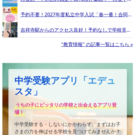
予約不要！2027年度私立中学入試「春一番！合同相談会」
吉祥寺駅からのアクセス良好！予約なしで学校見学が可能な立教新座【エデュスタッフが行く！立教新座中学校・高等学校−吉祥寺ルート編−】
"教育情報" の記事一覧はこちら »
中学受験アプリ「エデュ
スタ」
うちの子にピッタリの学校と出会えるアプリ登
場！
中学受験する・しないにかかわらず、まずはお子
さまの力を伸ばせる学校を見つけてみませんか？