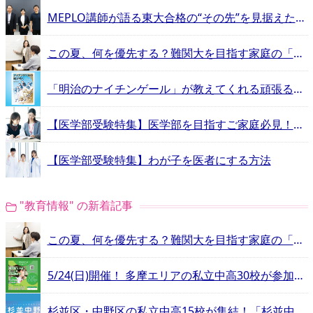
MEPLO講師が語る東大合格の“その先”を見据えた学習指導【エデュママ社員突撃隊が行く！東大現役進学塾MEPLO−前編−】
この夏、何を優先する？難関大を目指す家庭の「学習計画」と「塾選び」
「明治のナイチンゲール」が教えてくれる頑張るヒントとは？
【医学部受験特集】医学部を目指すご家庭必見！予備校ガイド
【医学部受験特集】わが子を医者にする方法
"教育情報" の新着記事
この夏、何を優先する？難関大を目指す家庭の「学習計画」と「塾選び」
5/24(日)開催！ 多摩エリアの私立中高30校が参加する合同相談会
杉並区・中野区の私立中高15校が集結！「杉並中野私立中学高等学校フェア」