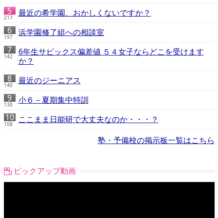
最近の希学園、おかしくないですか？
217
浜学園修了組への相談室
197
6年生サピックス偏差値 ５４女子ならどこを受けます
142
か？
最近のジーニアス
140
小６－夏期集中特訓
130
ここまま日能研で大丈夫なのか・・・？
108
塾・予備校の掲示板一覧はこちら
ピックアップ動画