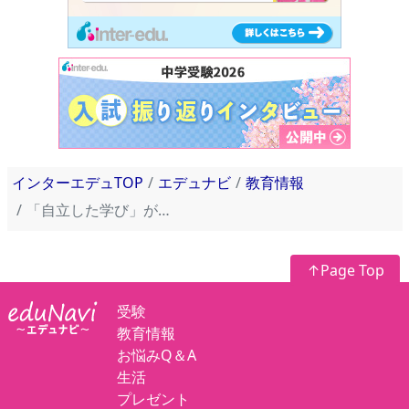
インターエデュTOP
エデュナビ
教育情報
「自立した学び」が未来をひらく！チューター&東大生クラスサポーターが語るMEPLOの力【エデュママ社員突撃隊が行く！東大現役進学塾MEPLO−後編−】
↑Page Top
受験
教育情報
お悩みQ＆A
生活
プレゼント