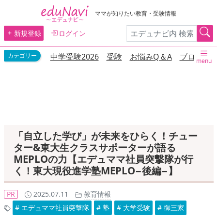
ママが知りたい教育・受験情報
新規登録
ログイン
中学受験2026
受験
お悩みQ＆A
ブログ
menu
「自立した学び」が未来をひらく！チュー
ター&東大生クラスサポーターが語る
MEPLOの力【エデュママ社員突撃隊が行
く！東大現役進学塾MEPLO−後編−】
PR
2025.07.11
教育情報
# エデュママ社員突撃隊
# 塾
# 大学受験
# 御三家