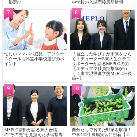
「塾選び」
中学校の入試面接最新情報
忙しいママパパ必見！アフター
「自立した学び」が未来をひら
スクールも私立小学校選びのポ
く！チューター&東大生クラス
イント
サポーターが語るMEPLOの力
【エデュママ社員突撃隊が行
く！東大現役進学塾MEPLO−後
編−】
MEPLO講師が語る東大合格
自分たちで育てた野菜を収穫！
の“その先”を見据えた学習指導
中学1年生農場実習に密着【エ