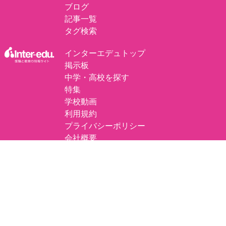
ブログ
記事一覧
タグ検索
インターエデュトップ
掲示板
中学・高校を探す
特集
学校動画
利用規約
プライバシーポリシー
会社概要
プレスリリースについて
掲載の記事・写真・イラスト・独自調査データなど、すべてのコンテンツの無断
複写・転載・公衆送信等を禁じます。
©
エデュナビ by inter-edu