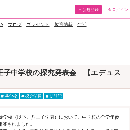
新規登録
ログイン
A
ブログ
プレゼント
教育情報
生活
王子中学校の探究発表会 【エデュス
# 共学校
# 探究学習
# 訪問記
・高等学校（以下、八王子学園）において、中学校の全学年参
開催されました。