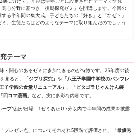
2期に分けて、前期は学年ごとに設定されたテーマで研究
・関心分野に基づき「後期探究ゼミ」を開講します。今回の
露する半年間の集大成。子どもたちの「好き」と「なぜ？」
ゼミ。生徒たちはどのようなテーマに取り組んだのでしょう
究テーマ
味・関心のあるゼミに参加できるのが特徴です。25年度の後
容を見ると、
「ジブリ探究」
や
「八王子学園中学校のパンフレ
王子学園の食堂リニューアル」
、
「ピタゴラじゃんけん装
「四コマ漫画」
など、実に多彩な内容です。
ループ1組が出場。1ゼミあたり7分以内で半年間の成果を披露
「プレゼン点」についてそれぞれ5段階で評価され、
「最優秀