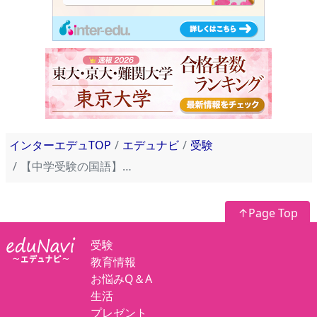
インターエデュTOP
エデュナビ
受験
【中学受験の国語】5年生で伸び悩む原因と効果的な学習方法【後編】
↑Page Top
受験
教育情報
お悩みQ＆A
生活
プレゼント