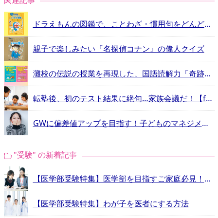
関連記事
ドラえもんの図鑑で、ことわざ・慣用句をどんどん覚えよう！
親子で楽しみたい『名探偵コナン』の偉人クイズ
灘校の伝説の授業を再現した、国語読解力「奇跡のドリル」
転塾後、初のテスト結果に絶句…家族会議だ！【future vol.25】
GWに偏差値アップを目指す！子どものマネジメントテクニック【キットカット vol.2】
"受験" の新着記事
【医学部受験特集】医学部を目指すご家庭必見！予備校ガイド
【医学部受験特集】わが子を医者にする方法