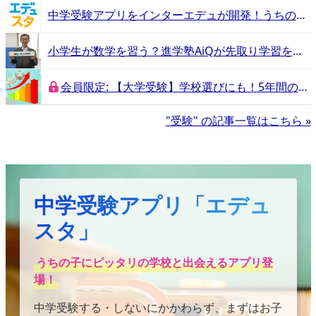
中学受験アプリをインターエデュが開発！うちの子に合う学校はどこ？学校に「見つけてもらえる」体験
小学生が数学を習う？進学塾AiQが先取り学習をすすめる理由
会員限定: 【大学受験】学校選びにも！5年間の合格伸長率から見る今年の合格者ランキング注目校
"受験" の記事一覧はこちら »
中学受験アプリ「エデュ
スタ」
うちの子にピッタリの学校と出会えるアプリ登
場！
中学受験する・しないにかかわらず、まずはお子