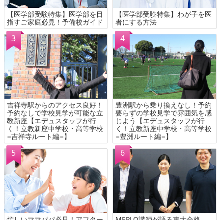
【医学部受験特集】医学部を目
【医学部受験特集】わが子を医
指すご家庭必見！予備校ガイド
者にする方法
吉祥寺駅からのアクセス良好！
豊洲駅から乗り換えなし！予約
予約なしで学校見学が可能な立
要らずの学校見学で雰囲気を感
教新座【エデュスタッフが行
じよう【エデュスタッフが行
く！立教新座中学校・高等学校
く！立教新座中学校・高等学校
−吉祥寺ルート編−】
−豊洲ルート編−】
忙しいママパパ必見！アフター
MEPLO講師が語る東大合格