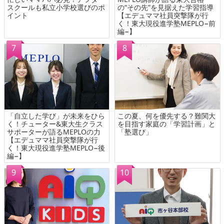
スクールも私立小学校選びのポ
の“その先”を見据えた学習指導
イント
【エデュママ社員突撃隊が行
く！東大現役進学塾MEPLO−前
編−】
「自立した学び」が未来をひら
この夏、何を優先する？難関大
く！チューター&東大生クラス
を目指す家庭の「学習計画」と
サポーターが語るMEPLOの力
「塾選び」
【エデュママ社員突撃隊が行
く！東大現役進学塾MEPLO−後
編−】