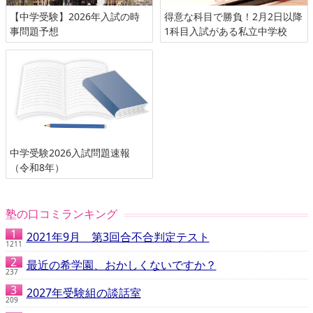
【中学受験】2026年入試の時
得意な科目で勝負！2月2日以降
事問題予想
1科目入試がある私立中学校
中学受験2026入試問題速報
（令和8年）
塾の口コミランキング
2021年9月 第3回合不合判定テスト
1211
最近の希学園、おかしくないですか？
237
2027年受験組の談話室
209