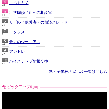
エルカミノ
209
浜学園修了組への相談室
148
サピ終了保護者への相談スレッド
98
エクタス
81
最近のジーニアス
74
アントレ
72
ハイステップ情報交換
67
塾・予備校の掲示板一覧はこちら
ピックアップ動画