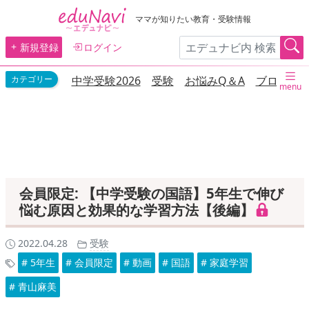
ママが知りたい教育・受験情報
新規登録
ログイン
中学受験2026
受験
お悩みQ＆A
ブログ
menu
会員限定: 【中学受験の国語】5年生で伸び
悩む原因と効果的な学習方法【後編】
2022.04.28
受験
# 5年生
# 会員限定
# 動画
# 国語
# 家庭学習
# 青山麻美