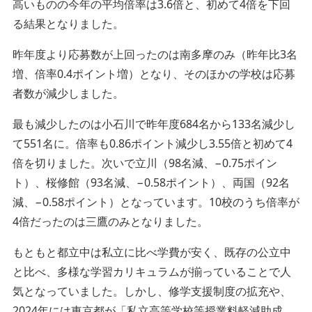
高いものの今年の平均倍率は3.6倍と、初めて4倍を下回
る結果となりました。
昨年度より応募数が上回ったのは南多摩のみ（昨年比3名
増、倍率0.4ポイント増）となり、そのほかの学校は応募
者数が減少しました。
最も減少したのは小石川で昨年度684名から133名減少し
て551名に。倍率も0.86ポイント減少し3.55倍と初めて4
倍を切りました。次いで立川（98名減、−0.75ポイン
ト）、桜修館（93名減、−0.58ポイント）、両国（92名
減、−0.58ポイント）となっています。10校のうち倍率が
4倍だったのは三鷹のみとなりました。
もともと都立中は私立に比べ学費が安く、既存の公立中
と比べ、多様な学習カリキュラムが揃っていることで人
気となっていました。しかし、修学支援制度の拡充や、
2024
年には東京都が「私立高等学校等授業料軽減助成