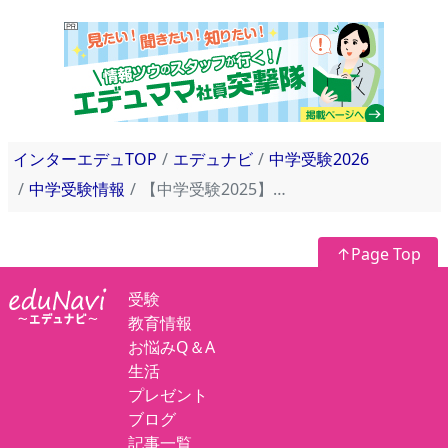
インターエデュTOP
エデュナビ
中学受験2026
中学受験情報
【中学受験2025】都立中高一貫校10校の一般枠応募倍率は平均3.6倍
↑Page Top
受験
教育情報
お悩みQ＆A
生活
プレゼント
ブログ
記事一覧