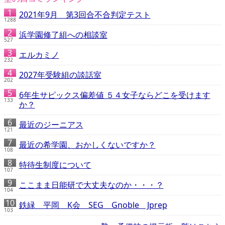
2021年9月 第3回合不合判定テスト
1288
浜学園修了組への相談室
527
エルカミノ
232
2027年受験組の談話室
202
6年生サピックス偏差値 ５４女子ならどこを受けます
133
か？
最近のジーニアス
121
最近の希学園、おかしくないですか？
108
特待生制度について
107
ここまま日能研で大丈夫なのか・・・？
104
鉄緑 平岡 K会 SEG Gnoble Jprep
103