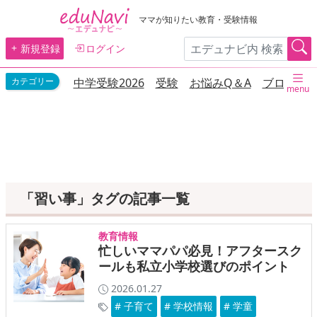
ママが知りたい教育・受験情報
新規登録
ログイン
中学受験2026
受験
お悩みQ＆A
ブログ
menu
「習い事」タグの記事一覧
教育情報
忙しいママパパ必見！アフタースク
ールも私立小学校選びのポイント
2026.01.27
# 子育て
# 学校情報
# 学童