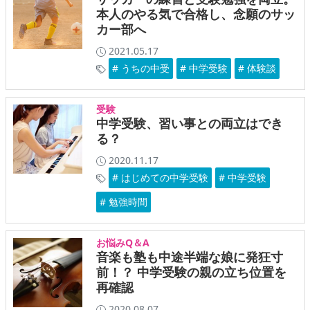
本人のやる気で合格し、念願のサッ
カー部へ
2021.05.17
# うちの中受
# 中学受験
# 体験談
受験
中学受験、習い事との両立はでき
る？
2020.11.17
# はじめての中学受験
# 中学受験
# 勉強時間
お悩みQ＆A
音楽も塾も中途半端な娘に発狂寸
前！？ 中学受験の親の立ち位置を
再確認
2020.08.07