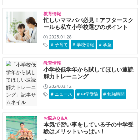
教育情報
忙しいママパパ必見！アフタースク
ールも私立小学校選びのポイント
2025.01.28
# 子育て
# 学校情報
# 学童
教育情報
小学校低学年から試してほしい速読
解力トレーニング
2024.03.12
# ニュース
# 中学受験
# 勉強時間
お悩みQ＆A
本気で習い事をしている子の中学受
験はメリットいっぱい！