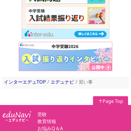
インターエデュTOP
エデュナビ
習い事
↑Page Top
受験
教育情報
お悩みQ＆A