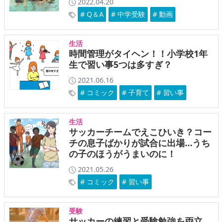
2022.04.20
# Q＆A
# 中学受験
# 動画
生活
時間管理がタイヘン！！小学校1年
生で習い事5つは多すぎ？
2021.06.16
# コミック
# 子育て
# 習い事
生活
サッカーチームでえこひいき？コー
チの息子ばかりが試合に出場…うち
の子のほうがうまいのに！
2021.05.26
# コミック
# 習い事
受験
サッカーの練習と受験勉強を両立。