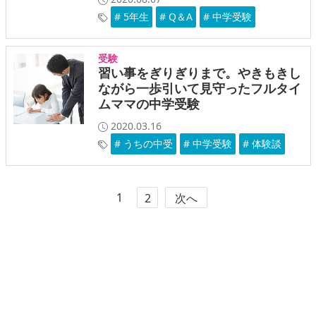
# 5年生
# Q＆A
# 中学受験
受験
習い事をぎりぎりまで。やきもきし
ながら一歩引いて見守ったフルタイ
ムママの中学受験
2020.03.16
# うちの中受
# 中学受験
# 体験談
1
2
次へ